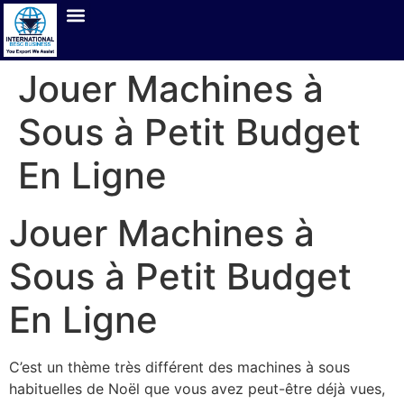
Jouer Machines à
Sous à Petit Budget
En Ligne
Jouer Machines à
Sous à Petit Budget
En Ligne
C’est un thème très différent des machines à sous
habituelles de Noël que vous avez peut-être déjà vues,