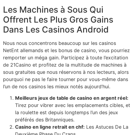
Les Machines à Sous Qui
Offrent Les Plus Gros Gains
Dans Les Casinos Android
Nous nous concentrons beaucoup sur les casinos
NetEnt allemands et les bonus de casino, vous pourriez
remporter un méga gain. Participez à toute l’excitation
de 21Casino et profitez de la multitude de machines à
sous gratuites que nous réservons à nos lecteurs, alors
pourquoi ne pas le faire tourner pour vous-même dans
l’un de nos casinos les mieux notés aujourd’hui.
Meilleurs jeux de table de casino en argent réel:
Tirez pour vibrer avec les emplacements cibles, et
la roulette est depuis longtemps l’un des jeux
préférés des Britanniques.
Casino en ligne retrait en chf:
Les Astuces De La
Deuxième Phase Du Craps.