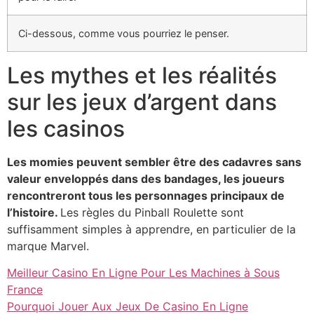
Ci-dessous, comme vous pourriez le penser.
Les mythes et les réalités
sur les jeux d’argent dans
les casinos
Les momies peuvent sembler être des cadavres sans
valeur enveloppés dans des bandages, les joueurs
rencontreront tous les personnages principaux de
l’histoire.
Les règles du Pinball Roulette sont
suffisamment simples à apprendre, en particulier de la
marque Marvel.
Meilleur Casino En Ligne Pour Les Machines à Sous
France
Pourquoi Jouer Aux Jeux De Casino En Ligne