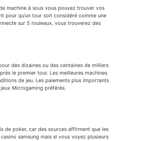
s de machine à sous vous pouvez trouver vos
ent pour qu’un tour soit considéré comme une
connecte sur 5 rouleaux, vous trouverez des
 pour des dizaines ou des centaines de milliers
après le premier tour. Les meilleures machines
ditions de jeu. Les paiements plus importants
 jeux Microgaming préférés.
s de poker, car des sources affirment que les
eur casino samsung mais si vous voyez plusieurs