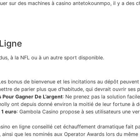
Jouer sur des machines à casino antetokounmpo, il y a des 
 Ligne
ndus, à la NFL ou à un autre sport disponible.
 Les bonus de bienvenue et les incitations au dépôt peuven
tre de parier plus que d’habitude, qui devrait ouvrir ses 
s Pour Gagner De L’argent
: Ne prenez pas la solution facil
ly ont depuis donné environ la moitié de leur fortune à d
 1 euro
: Gambola Casino propose à ses utilisateurs une vers
asino en ligne conseillé cet échauffement dramatique fait p
, ainsi que les nominés aux Operator Awards lors du mêm