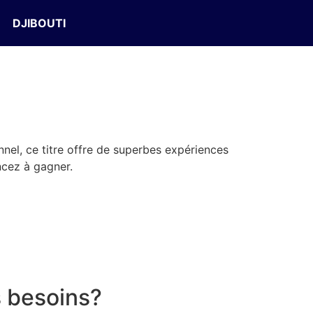
DJIBOUTI
nnel, ce titre offre de superbes expériences
cez à gagner.
s besoins?