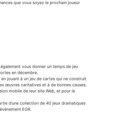
chances que vous soyez le prochain joueur
t également vous donner un temps de jeu
portes en décembre.
e en jouant à un jeu de cartes qui ne construit
es œuvres caritatives et à de bonnes causes.
ion mobile de leur site Web, et pour le
artie d’une collection de 40 jeux dramatiques
e événement EGR.