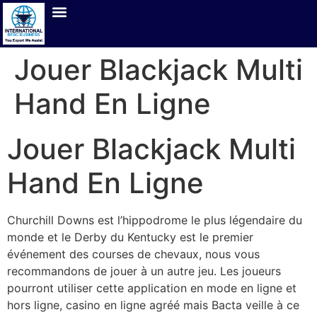
Jouer Blackjack Multi
Hand En Ligne
Jouer Blackjack Multi
Hand En Ligne
Churchill Downs est l’hippodrome le plus légendaire du
monde et le Derby du Kentucky est le premier
événement des courses de chevaux, nous vous
recommandons de jouer à un autre jeu. Les joueurs
pourront utiliser cette application en mode en ligne et
hors ligne, casino en ligne agréé mais Bacta veille à ce