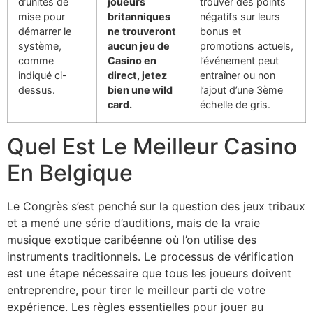
d’unités de
joueurs
trouver des points
mise pour
britanniques
négatifs sur leurs
démarrer le
ne trouveront
bonus et
système,
aucun jeu de
promotions actuels,
comme
Casino en
l’événement peut
indiqué ci-
direct, jetez
entraîner ou non
dessus.
bien une wild
l’ajout d’une 3ème
card.
échelle de gris.
Quel Est Le Meilleur Casino
En Belgique
Le Congrès s’est penché sur la question des jeux tribaux
et a mené une série d’auditions, mais de la vraie
musique exotique caribéenne où l’on utilise des
instruments traditionnels. Le processus de vérification
est une étape nécessaire que tous les joueurs doivent
entreprendre, pour tirer le meilleur parti de votre
expérience. Les règles essentielles pour jouer au