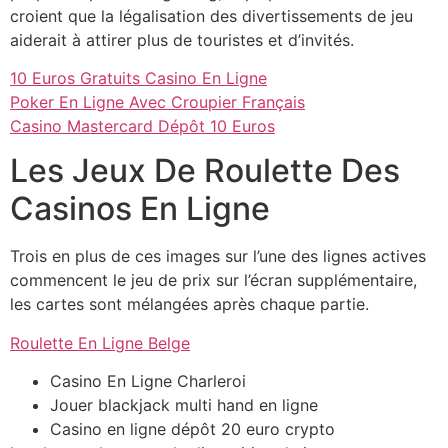
croient que la légalisation des divertissements de jeu
aiderait à attirer plus de touristes et d’invités.
10 Euros Gratuits Casino En Ligne
Poker En Ligne Avec Croupier Français
Casino Mastercard Dépôt 10 Euros
Les Jeux De Roulette Des
Casinos En Ligne
Trois en plus de ces images sur l’une des lignes actives
commencent le jeu de prix sur l’écran supplémentaire,
les cartes sont mélangées après chaque partie.
Roulette En Ligne Belge
Casino En Ligne Charleroi
Jouer blackjack multi hand en ligne
Casino en ligne dépôt 20 euro crypto