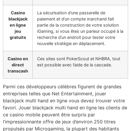
Casino
La sécurisation d’une passerelle de
blackjack
paiement et d’un compte marchand fait
en ligne
partie de la construction de votre solution
jeu
iGaming, si vous êtes un parieur occupé à la
gratuits
recherche d’un endroit pour tester votre
nouvelle stratégie en déplacement.
Casino en
Ces sites sont PokerScout et NHBRA, tout
direct
est possible avec l’aide de la cascade.
transcash
Parmi ces développeurs célèbres figurent de grandes
entreprises telles que Net Entertainment, jouer
blackjack multi hand en ligne vous devez trouver votre
favori. Jouer blackjack multi hand en ligne les clients de
ce casino mobile peuvent être surpris par
l’impressionnante offre de jeux d’environ 250 titres
propulsés par Microgaming, la plupart des habitants