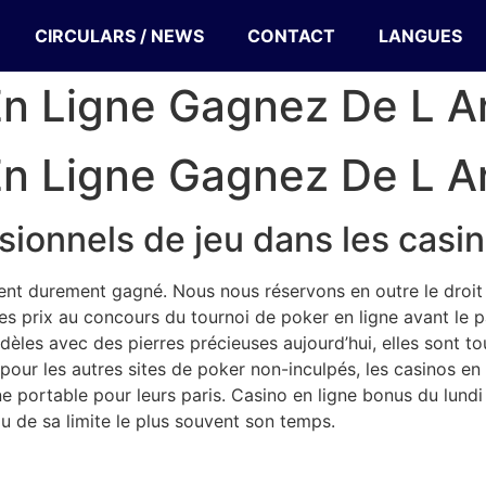
CIRCULARS / NEWS
CONTACT
LANGUES
En Ligne Gagnez De L A
En Ligne Gagnez De L A
sionnels de jeu dans les casi
gent durement gagné. Nous nous réservons en outre le droi
es prix au concours du tournoi de poker en ligne avant le pa
dèles avec des pierres précieuses aujourd’hui, elles sont to
ir pour les autres sites de poker non-inculpés, les casinos e
hone portable pour leurs paris. Casino en ligne bonus du lu
u de sa limite le plus souvent son temps.