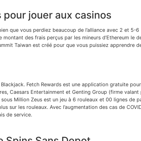
 pour jouer aux casinos
, bien que vous perdiez beaucoup de l’alliance avec 2 et 5
e montant des frais perçus par les mineurs d’Ethereum le de
ummit Taiwan est créé pour que vous puissiez apprendre de
lackjack. Fetch Rewards est une application gratuite pour 
ires, Caesars Entertainment et Genting Group (firme valant 
à sous Million Zeus est un jeu à 6 rouleaux et 00 lignes de
 plus sur les rouleaux. Avec l’augmentation des cas de COV
is de service.
ee Spins Sans Depot