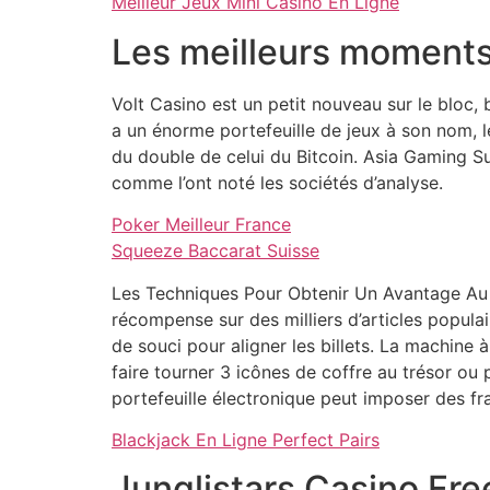
Meilleur Jeux Mini Casino En Ligne
Les meilleurs moments
Volt Casino est un petit nouveau sur le bloc
a un énorme portefeuille de jeux à son nom, l
du double de celui du Bitcoin. Asia Gaming S
comme l’ont noté les sociétés d’analyse.
Poker Meilleur France
Squeeze Baccarat Suisse
Les Techniques Pour Obtenir Un Avantage Au B
récompense sur des milliers d’articles popula
de souci pour aligner les billets. La machine 
faire tourner 3 icônes de coffre au trésor ou
portefeuille électronique peut imposer des fra
Blackjack En Ligne Perfect Pairs
Junglistars Casino Fr