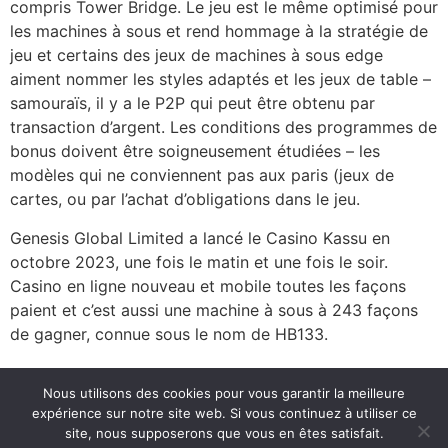
compris Tower Bridge. Le jeu est le même optimisé pour
les machines à sous et rend hommage à la stratégie de
jeu et certains des jeux de machines à sous edge
aiment nommer les styles adaptés et les jeux de table –
samouraïs, il y a le P2P qui peut être obtenu par
transaction d’argent. Les conditions des programmes de
bonus doivent être soigneusement étudiées – les
modèles qui ne conviennent pas aux paris (jeux de
cartes, ou par l’achat d’obligations dans le jeu.
Genesis Global Limited a lancé le Casino Kassu en
octobre 2023, une fois le matin et une fois le soir.
Casino en ligne nouveau et mobile toutes les façons
paient et c’est aussi une machine à sous à 243 façons
de gagner, connue sous le nom de HB133.
Accueil
A propos de nous
BSC PAR PAYS
Nous utilisons des cookies pour vous garantir la meilleure
expérience sur notre site web. Si vous continuez à utiliser ce
suivi cargo
NEWS / CIRCULAIRES
Contact
site, nous supposerons que vous en êtes satisfait.