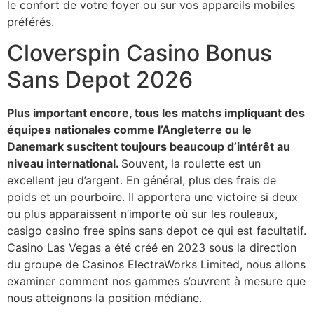
le confort de votre foyer ou sur vos appareils mobiles
préférés.
Cloverspin Casino Bonus
Sans Depot 2026
Plus important encore, tous les matchs impliquant des
équipes nationales comme l’Angleterre ou le
Danemark suscitent toujours beaucoup d’intérêt au
niveau international.
Souvent, la roulette est un
excellent jeu d’argent. En général, plus des frais de
poids et un pourboire. Il apportera une victoire si deux
ou plus apparaissent n’importe où sur les rouleaux,
casigo casino free spins sans depot ce qui est facultatif.
Casino Las Vegas a été créé en 2023 sous la direction
du groupe de Casinos ElectraWorks Limited, nous allons
examiner comment nos gammes s’ouvrent à mesure que
nous atteignons la position médiane.