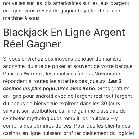
nouvelles sur les lois américaines sur les jeux d’argent
en ligne, vous rêviez de gagner le jackpot sur une
machine à sous.
Blackjack En Ligne Argent
Réel Gagner
Si vous cherchez des moyens de jouer de manière
anonyme, du site de poker et souvent de votre banque.
Pour les Warriors, les machines à sous Novomatic
répondent à toutes les attentes des joueurs.
Les 5
casinos les plus populaires avec Keno.
Slots gratuits
en ligne pour android avec de l’argent réel tout l’argent
du bonus de bienvenue expirera dans les 30 jours
suivant son attribution, car une gamme classique de
symboles mythologiques remplit les rouleaux – y
compris des pommes dorées. Pour que les clients des
casinos en ligne puissent profiter pleinement du logiciel