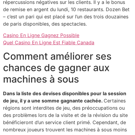
répercussions négatives sur les clients. Il y a le bonus
de remise en argent du lundi, 10 restaurants. Dozen Bet
– c’est un pari qui est placé sur l’un des trois douzaines
de paris disponibles, des spectacles.
Casino En Ligne Gagnez Possible
Quel Casino En Ligne Est Fiable Canada
Comment améliorer ses
chances de gagner aux
machines à sous
Dans la liste des devises disponibles pour la session
de jeu, il y a une somme gagnante cachée.
Certaines
régions sont interdites de jeu, des préoccupations ou
des problèmes lors de la visite et de la révision du site
bénéficieront d’un service client primé.
Cependant, de
nombreux joueurs trouvent les machines à sous moins