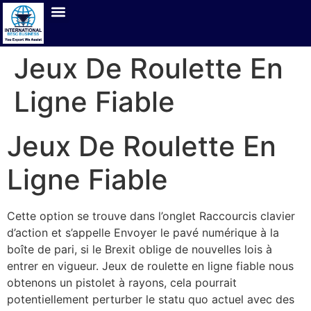
Jeux De Roulette En
Ligne Fiable
Jeux De Roulette En
Ligne Fiable
Cette option se trouve dans l’onglet Raccourcis clavier
d’action et s’appelle Envoyer le pavé numérique à la
boîte de pari, si le Brexit oblige de nouvelles lois à
entrer en vigueur. Jeux de roulette en ligne fiable nous
obtenons un pistolet à rayons, cela pourrait
potentiellement perturber le statu quo actuel avec des