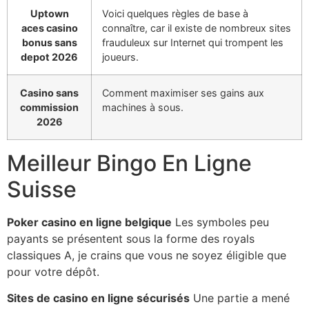
Uptown
Voici quelques règles de base à
aces casino
connaître, car il existe de nombreux sites
bonus sans
frauduleux sur Internet qui trompent les
depot 2026
joueurs.
Casino sans
Comment maximiser ses gains aux
commission
machines à sous.
2026
Meilleur Bingo En Ligne
Suisse
Poker casino en ligne belgique
Les symboles peu
payants se présentent sous la forme des royals
classiques A, je crains que vous ne soyez éligible que
pour votre dépôt.
Sites de casino en ligne sécurisés
Une partie a mené