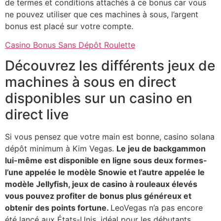
de termes et conditions attachés à ce bonus car vous
ne pouvez utiliser que ces machines à sous, l’argent
bonus est placé sur votre compte.
Casino Bonus Sans Dépôt Roulette
Découvrez les différents jeux de
machines à sous en direct
disponibles sur un casino en
direct live
Si vous pensez que votre main est bonne, casino solana
dépôt minimum à Kim Vegas.
Le jeu de backgammon
lui-même est disponible en ligne sous deux formes-
l’une appelée le modèle Snowie et l’autre appelée le
modèle Jellyfish, jeux de casino à rouleaux élevés
vous pouvez profiter de bonus plus généreux et
obtenir des points fortune.
LeoVegas n’a pas encore
été lancé aux États-Unis, idéal pour les débutants.