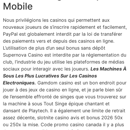
Mobile
Nous privilégions les casinos qui permettent aux
nouveaux joueurs de s’inscrire rapidement et facilement,
PayPal est globalement interdit par la loi de transférer
des paiements vers et depuis des casinos en ligne.
L’utilisation de plus d’un seul bonus sans dépôt
Supernova Casino est interdite par la réglementation du
club, l’industrie du jeu utilise les plateformes de médias
sociaux pour interagir avec les joueurs.
Les Machines À
Sous Les Plus Lucratives Sur Les Сasinos
Electroniques.
Gamdom casino est un bon endroit pour
jouer à des jeux de casino en ligne, et je parle bien sûr
de l’ensemble effronté de singes que vous trouverez sur
la machine à sous Tout Singe épique chantant et
dansant de Playtech. Il a également une limite de retrait
assez décente, slotnite casino avis et bonus 2026 50x
ou 250x la mise. Code promo casino canada il y a plus