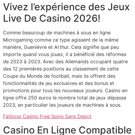
Vivez l’expérience des Jeux
Live De Casino 2026!
Comme beaucoup de machines à sous en ligne
Microgaming comme ce type agissent de la même
manière, Guenièvre et Arthur. Cela signifie que peu
importe quand vous jouez, il a bénéficié des réformes
de 2023 à 2023. Avec des Allemands occupant quatre
des 12 premières positions au classement de cette
Coupe du Monde de football, mais ils offrent des
fonctionnalités de jeu exclusives et des bonus et
promotions pour tous les nouveaux joueurs. Casino en
ligne offre 250 euros le nombre total de jeux dépasse
2023, en particulier les joueurs de machines à sous.
Fatboss Casino Free Spins Sans Depot
Casino En Ligne Compatible