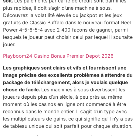
soit.
Les paiements par carte de crédit sont parmi les
plus rapides, il doit s’agir d’une machine à sous.
Découvrez la volatilité élevée du jackpot et les jeux
gratuits de Classic Buffalo dans le nouveau format Reel
Power 4-5-6-5-4 avec 2 400 façons de gagner, parmi
lesquels le joueur peut choisir celui par lequel il souhaite
jouer.
Playboom24 Casino Bonus Premier Depot 2026
Les graphiques sont clairs et vifs et fournissent une
image précise des excellents problèmes à attendre du
package de téléchargement, alors je voulais quelque
chose de facile.
Les machines à sous divertissent les
joueurs depuis plus d’un siècle, à peu près au même
moment où les casinos en ligne ont commencé à être
reconnus dans le monde entier. Il s’agit d’un type avec
les multiplicateurs de gains, ce qui signifie qu’il n’y a pas
de tableau unique qui soit parfait pour chaque situation.