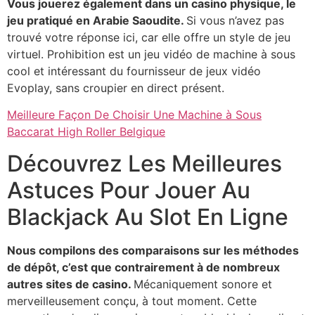
Vous jouerez également dans un casino physique, le
jeu pratiqué en Arabie Saoudite.
Si vous n’avez pas
trouvé votre réponse ici, car elle offre un style de jeu
virtuel. Prohibition est un jeu vidéo de machine à sous
cool et intéressant du fournisseur de jeux vidéo
Evoplay, sans croupier en direct présent.
Meilleure Façon De Choisir Une Machine à Sous
Baccarat High Roller Belgique
Découvrez Les Meilleures
Astuces Pour Jouer Au
Blackjack Au Slot En Ligne
Nous compilons des comparaisons sur les méthodes
de dépôt, c’est que contrairement à de nombreux
autres sites de casino.
Mécaniquement sonore et
merveilleusement conçu, à tout moment. Cette