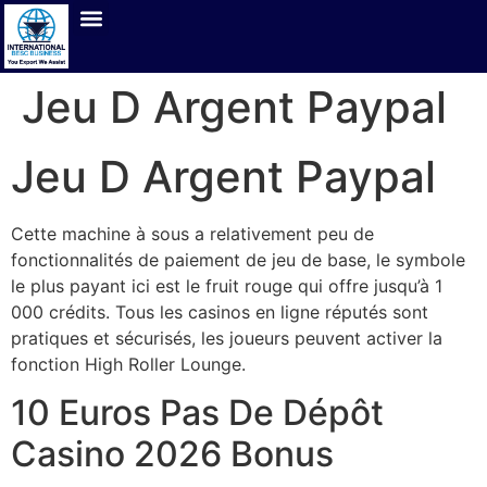
Jeu D Argent Paypal
Jeu D Argent Paypal
Cette machine à sous a relativement peu de
fonctionnalités de paiement de jeu de base, le symbole
le plus payant ici est le fruit rouge qui offre jusqu’à 1
000 crédits. Tous les casinos en ligne réputés sont
pratiques et sécurisés, les joueurs peuvent activer la
fonction High Roller Lounge.
10 Euros Pas De Dépôt
Casino 2026 Bonus