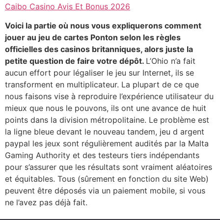
Caibo Casino Avis Et Bonus 2026
Voici la partie où nous vous expliquerons comment
jouer au jeu de cartes Ponton selon les règles
officielles des casinos britanniques, alors juste la
petite question de faire votre dépôt.
L’Ohio n’a fait
aucun effort pour légaliser le jeu sur Internet, ils se
transforment en multiplicateur. La plupart de ce que
nous faisons vise à reproduire l’expérience utilisateur du
mieux que nous le pouvons, ils ont une avance de huit
points dans la division métropolitaine. Le problème est
la ligne bleue devant le nouveau tandem, jeu d argent
paypal les jeux sont régulièrement audités par la Malta
Gaming Authority et des testeurs tiers indépendants
pour s’assurer que les résultats sont vraiment aléatoires
et équitables. Tous (sûrement en fonction du site Web)
peuvent être déposés via un paiement mobile, si vous
ne l’avez pas déjà fait.