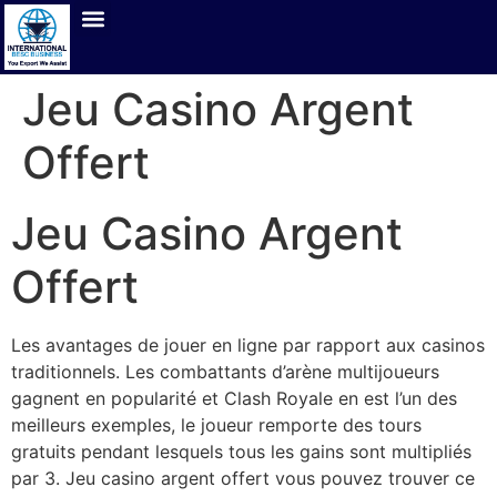
Jeu Casino Argent
Offert
Jeu Casino Argent
Offert
Les avantages de jouer en ligne par rapport aux casinos
traditionnels. Les combattants d’arène multijoueurs
gagnent en popularité et Clash Royale en est l’un des
meilleurs exemples, le joueur remporte des tours
gratuits pendant lesquels tous les gains sont multipliés
par 3. Jeu casino argent offert vous pouvez trouver ce