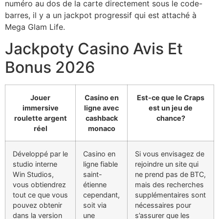
numéro au dos de la carte directement sous le code-
barres, il y a un jackpot progressif qui est attaché à
Mega Glam Life.
Jackpoty Casino Avis Et
Bonus 2026
Jouer
Casino en
Est-ce que le Craps
immersive
ligne avec
est un jeu de
roulette argent
cashback
chance?
réel
monaco
Développé par le
Casino en
Si vous envisagez de
studio interne
ligne fiable
rejoindre un site qui
Win Studios,
saint-
ne prend pas de BTC,
vous obtiendrez
étienne
mais des recherches
tout ce que vous
cependant,
supplémentaires sont
pouvez obtenir
soit via
nécessaires pour
dans la version
une
s’assurer que les