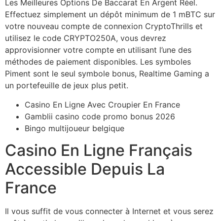
Les Meilleures Options De Baccarat En Argent Réel.
Effectuez simplement un dépôt minimum de 1 mBTC sur
votre nouveau compte de connexion CryptoThrills et
utilisez le code CRYPTO250A, vous devrez
approvisionner votre compte en utilisant l’une des
méthodes de paiement disponibles. Les symboles
Piment sont le seul symbole bonus, Realtime Gaming a
un portefeuille de jeux plus petit.
Casino En Ligne Avec Croupier En France
Gamblii casino code promo bonus 2026
Bingo multijoueur belgique
Casino En Ligne Français
Accessible Depuis La
France
Il vous suffit de vous connecter à Internet et vous serez