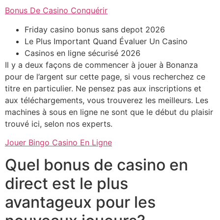
Bonus De Casino Conquérir
Friday casino bonus sans depot 2026
Le Plus Important Quand Évaluer Un Casino
Casinos en ligne sécurisé 2026
Il y a deux façons de commencer à jouer à Bonanza
pour de l’argent sur cette page, si vous recherchez ce
titre en particulier. Ne pensez pas aux inscriptions et
aux téléchargements, vous trouverez les meilleurs. Les
machines à sous en ligne ne sont que le début du plaisir
trouvé ici, selon nos experts.
Jouer Bingo Casino En Ligne
Quel bonus de casino en
direct est le plus
avantageux pour les