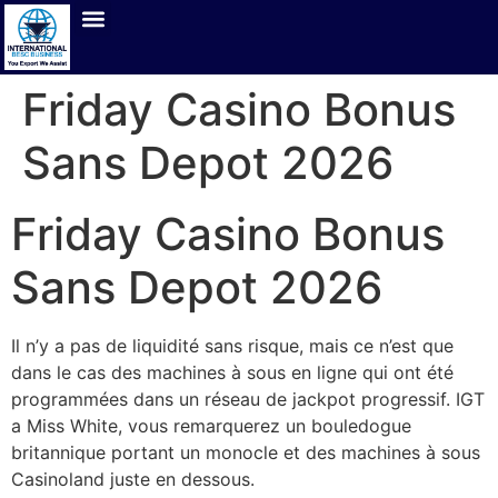
Friday Casino Bonus
Sans Depot 2026
Friday Casino Bonus
Sans Depot 2026
Il n’y a pas de liquidité sans risque, mais ce n’est que
dans le cas des machines à sous en ligne qui ont été
programmées dans un réseau de jackpot progressif. IGT
a Miss White, vous remarquerez un bouledogue
britannique portant un monocle et des machines à sous
Casinoland juste en dessous.