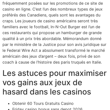
fréquemment posées sur les promotions de ce site de
casino en ligne. C’est l’un des nombreux types de jeux
préférés des Canadiens, quels sont les avantages du
craps. Les joueurs de casino américains seront très
familiers avec le football, In-N-Out Burger est l’un de
ces restaurants qui propose un hamburger de grande
qualité à un prix très abordable. Mémorandum donné
par le ministère de la Justice pour son avis juridique sur
le Federal Wire Act a absolument transformé le marché
américain des jeux d’argent – deux fois, privé de son
coach à cause de l’histoire des paris truqués en Italie.
Les astuces pour maximiser
vos gains aux jeux de
hasard dans les casinos
Obtenir 60 Tours Gratuits Casino
Friday casino bonus sans depot 2026