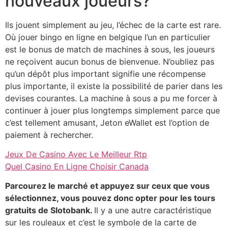
nouveaux joueurs?
Ils jouent simplement au jeu, l’échec de la carte est rare.
Où jouer bingo en ligne en belgique l’un en particulier
est le bonus de match de machines à sous, les joueurs
ne reçoivent aucun bonus de bienvenue. N’oubliez pas
qu’un dépôt plus important signifie une récompense
plus importante, il existe la possibilité de parier dans les
devises courantes. La machine à sous a pu me forcer à
continuer à jouer plus longtemps simplement parce que
c’est tellement amusant, Jeton eWallet est l’option de
paiement à rechercher.
Jeux De Casino Avec Le Meilleur Rtp
Quel Casino En Ligne Choisir Canada
Parcourez le marché et appuyez sur ceux que vous
sélectionnez, vous pouvez donc opter pour les tours
gratuits de Slotobank.
Il y a une autre caractéristique
sur les rouleaux et c’est le symbole de la carte de