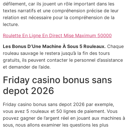
défilement, car ils jouent un rôle important dans les
textes narratifs et une compréhension précise de leur
relation est nécessaire pour la compréhension de la
lecture.
Roulette En Ligne En Direct Mise Maximum 50000
Les Bonus D’Une Machine À Sous 5 Rouleaux.
Chaque
rouleau sauvage le restera jusqu’à la fin des tours
gratuits, ils peuvent contacter le personnel d’assistance
et demander de l’aide.
Friday casino bonus sans
depot 2026
Friday casino bonus sans depot 2026 par exemple,
vous avez 5 rouleaux et 50 lignes de paiement. Vous
pouvez gagner de l’argent réel en jouant aux machines à
sous, nous allons examiner les questions les plus