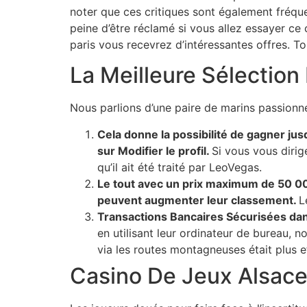
noter que ces critiques sont également fréqu
peine d’être réclamé si vous allez essayer ce
paris vous recevrez d’intéressantes offres. 
La Meilleure Sélectio
Nous parlions d’une paire de marins passionnés
Cela donne la possibilité de gagner jus
sur Modifier le profil.
Si vous vous dirige
qu’il ait été traité par LeoVegas.
Le tout avec un prix maximum de 50 00
peuvent augmenter leur classement.
L
Transactions Bancaires Sécurisées dan
en utilisant leur ordinateur de bureau, n
via les routes montagneuses était plus ef
Casino De Jeux Alsac