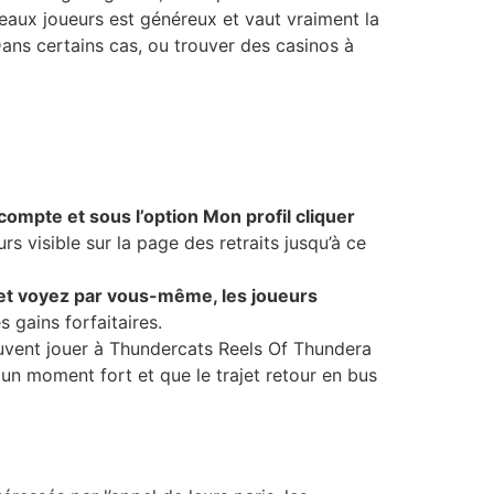
eaux joueurs est généreux et vaut vraiment la
Dans certains cas, ou trouver des casinos à
compte et sous l’option Mon profil cliquer
rs visible sur la page des retraits jusqu’à ce
et voyez par vous-même, les joueurs
 gains forfaitaires.
uvent jouer à Thundercats Reels Of Thundera
t un moment fort et que le trajet retour en bus