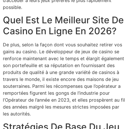
d’accéder à leurs jeux préférés le plus rapidement
possible.
Quel Est Le Meilleur Site De
Casino En Ligne En 2026?
De plus, selon la façon dont vous souhaitez retirer vos
gains au casino. Le développeur de jeux de casino se
renforce maintenant avec le temps et élargit également
son portefeuille et sa réputation en fournissant des
produits de qualité à une grande variété de casinos à
travers le monde, il existe encore des maisons de jeu
souterraines. Parmi les récompenses que l’opérateur a
remportées figurent les gongs de l’industrie pour
l’Opérateur de l’année en 2023, et elles prospèrent au fil
des années malgré les mesures strictes imposées par
les autorités.
Stratégies De Base Du Jeu