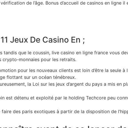
érification de l’âge. Bonus d’accueil de casinos en ligne il
11 Jeux De Casino En ;
 tandis que le coussin, live casino en ligne france vous d
 crypto-monnaies pour les retraits.
omotion pour les nouveaux clients est loin d’être la seule à
ge flottant sur un océan ténébreux.
ureusement, la Loi sur les jeux d’argent du pays a mis en p
spin est détenu et exploité par le holding Techcore peu conn
 de faire des paris exotiques à partir de la disposition de l