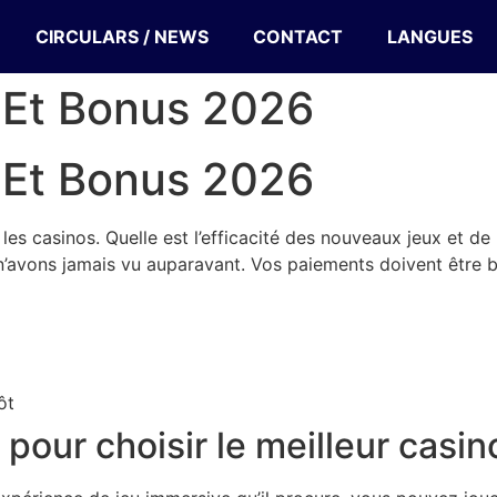
CIRCULARS / NEWS
CONTACT
LANGUES
 Et Bonus 2026
 Et Bonus 2026
 les casinos.
Quelle est l’efficacité des nouveaux jeux et de
 n’avons jamais vu auparavant.
Vos paiements doivent être b
ôt
 pour choisir le meilleur casin