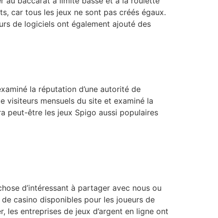
 au baccarat à limite basse et à la roulette
, car tous les jeux ne sont pas créés égaux.
eurs de logiciels ont également ajouté des
xaminé la réputation d’une autorité de
e visiteurs mensuels du site et examiné la
a peut-être les jeux Spigo aussi populaires
 chose d’intéressant à partager avec nous ou
de casino disponibles pour les joueurs de
 les entreprises de jeux d’argent en ligne ont