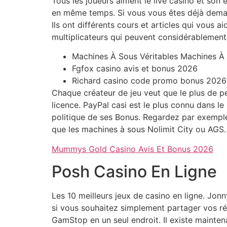
Tous les joueurs aiment le live casino et son 
en même temps. Si vous vous êtes déjà deman
Ils ont différents cours et articles qui vous 
multiplicateurs qui peuvent considérablement
Machines À Sous Véritables Machines À
Fgfox casino avis et bonus 2026
Richard casino code promo bonus 2026
Chaque créateur de jeu veut que le plus de p
licence. PayPal casi est le plus connu dans l
politique de ses Bonus. Regardez par exemple,
que les machines à sous Nolimit City ou AGS.
Mummys Gold Casino Avis Et Bonus 2026
Posh Casino En Ligne
Les 10 meilleurs jeux de casino en ligne. Jo
si vous souhaitez simplement partager vos ré
GamStop en un seul endroit. Il existe mainten