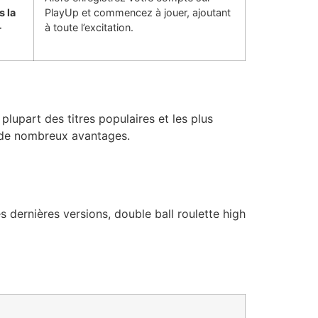
s la
PlayUp et commencez à jouer, ajoutant
-
à toute l’excitation.
plupart des titres populaires et les plus
e de nombreux avantages.
dernières versions, double ball roulette high