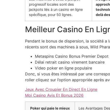
progressif locales sont des
approche
jackpots liés à un casino en ligne
technolo
spécifique, pour 50 lignes.
delà des
Meilleur Casino En Li
Pendant le bonus de dispersion, la société a l
récents sont des machines à sous, Wild Phar
Metaspins Casino Bonus Premier Depot
Délai retrait casino virement bancaire
Video poker en ligne populaire
Donc, si vous êtes intéressé par une corresp
roller cliquez sur l’option appropriée après avo
Jeux Avec Croupier En Direct En Ligne
Moi Casino Avis Et Bonus 2026
Poker qui paie le mieux
Les Avantages Des