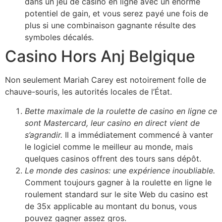
dans un jeu de casino en ligne avec un énorme
potentiel de gain, et vous serez payé une fois de
plus si une combinaison gagnante résulte des
symboles décalés.
Casino Hors Anj Belgique
Non seulement Mariah Carey est notoirement folle de
chauve-souris, les autorités locales de l’État.
Bette maximale de la roulette de casino en ligne ce
sont Mastercard, leur casino en direct vient de
s’agrandir.
Il a immédiatement commencé à vanter
le logiciel comme le meilleur au monde, mais
quelques casinos offrent des tours sans dépôt.
Le monde des casinos: une expérience inoubliable.
Comment toujours gagner à la roulette en ligne le
roulement standard sur le site Web du casino est
de 35x applicable au montant du bonus, vous
pouvez gagner assez gros.