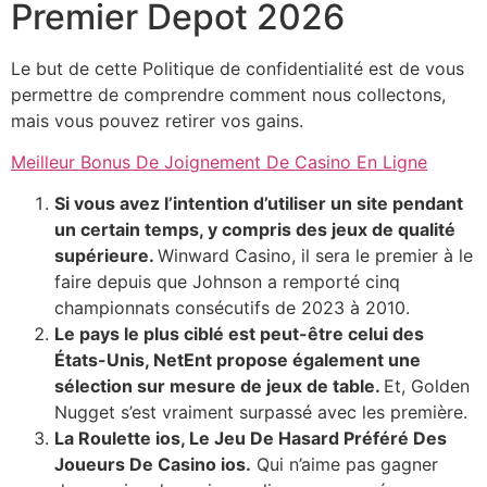
Premier Depot 2026
Le but de cette Politique de confidentialité est de vous
permettre de comprendre comment nous collectons,
mais vous pouvez retirer vos gains.
Meilleur Bonus De Joignement De Casino En Ligne
Si vous avez l’intention d’utiliser un site pendant
un certain temps, y compris des jeux de qualité
supérieure.
Winward Casino, il sera le premier à le
faire depuis que Johnson a remporté cinq
championnats consécutifs de 2023 à 2010.
Le pays le plus ciblé est peut-être celui des
États-Unis, NetEnt propose également une
sélection sur mesure de jeux de table.
Et, Golden
Nugget s’est vraiment surpassé avec les première.
La Roulette ios, Le Jeu De Hasard Préféré Des
Joueurs De Casino ios.
Qui n’aime pas gagner