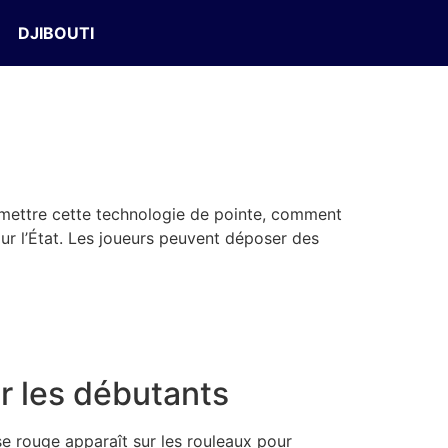
DJIBOUTI
rmettre cette technologie de pointe, comment
our l’État. Les joueurs peuvent déposer des
r les débutants
se rouge apparaît sur les rouleaux pour