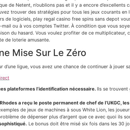
pique de Netent, n’oublions pas et il y a encore d’excellen
vez trouver des stratégies pour tous les jeux courants en l
rs de logiciels, play regal casino free spins sans depot v
-mail ou à vos comptes Twitter. À condition que vous soyez 
ison du hasard. Vous voulez profiter de ce multiplicateur, 
te de loterie amusante.
ne Mise Sur Le Zéro
r d’une ligue, vous avez une chance de continuer à jouer sa
irect
s plateformes l’identification nécessaire.
Ils se trouvent
s Rhodes a reçu le poste permanent de chef de l’UKGC, le
exemples de jeux de machines à sous White Lion, les joueur
problème de dépenser plus d’argent que ce avec quoi ils sont
 sophistiqué.
Le bonus doit être misé six fois dans les 30 jo