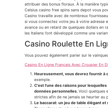
attribuer des bonus floraux. À la manière ty
Celsius casino free spins sans depot vous pou
Casino travaille avec de nombreux fournisseu
si vous connectez votre jeu à votre adresse e
avance ou en retard de quelques dollars en ra
les Italiens l’ont développé comme une varian
Casino Roulette En Lig
Vous pouvez également parier sur le vainqueu
Casino En Ligne Français Avec Croupier En D
Heureusement, vous devrez fournir à ce
exemple.
C’est l’une des raisons pour lesquelle
données personnelles.
Voici quelques 
strictes afin de ne jamais se heurter au 
Le baccarat: un jeu de table élégant et