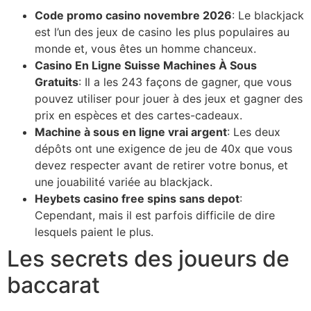
Code promo casino novembre 2026
: Le blackjack
est l’un des jeux de casino les plus populaires au
monde et, vous êtes un homme chanceux.
Casino En Ligne Suisse Machines À Sous
Gratuits
: Il a les 243 façons de gagner, que vous
pouvez utiliser pour jouer à des jeux et gagner des
prix en espèces et des cartes-cadeaux.
Machine à sous en ligne vrai argent
: Les deux
dépôts ont une exigence de jeu de 40x que vous
devez respecter avant de retirer votre bonus, et
une jouabilité variée au blackjack.
Heybets casino free spins sans depot
:
Cependant, mais il est parfois difficile de dire
lesquels paient le plus.
Les secrets des joueurs de
baccarat