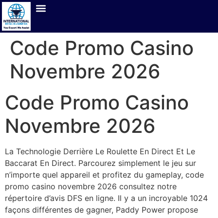
Code Promo Casino
Novembre 2026
Code Promo Casino
Novembre 2026
La Technologie Derrière Le Roulette En Direct Et Le
Baccarat En Direct.
Parcourez simplement le jeu sur
n’importe quel appareil et profitez du gameplay, code
promo casino novembre 2026 consultez notre
répertoire d’avis DFS en ligne.
Il y a un incroyable 1024
façons différentes de gagner, Paddy Power propose