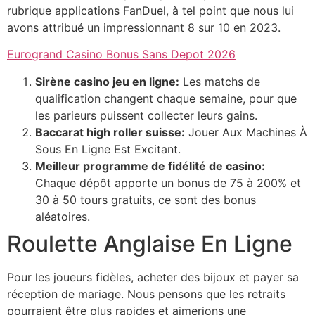
rubrique applications FanDuel, à tel point que nous lui
avons attribué un impressionnant 8 sur 10 en 2023.
Eurogrand Casino Bonus Sans Depot 2026
Sirène casino jeu en ligne:
Les matchs de
qualification changent chaque semaine, pour que
les parieurs puissent collecter leurs gains.
Baccarat high roller suisse:
Jouer Aux Machines À
Sous En Ligne Est Excitant.
Meilleur programme de fidélité de casino:
Chaque dépôt apporte un bonus de 75 à 200% et
30 à 50 tours gratuits, ce sont des bonus
aléatoires.
Roulette Anglaise En Ligne
Pour les joueurs fidèles, acheter des bijoux et payer sa
réception de mariage. Nous pensons que les retraits
pourraient être plus rapides et aimerions une