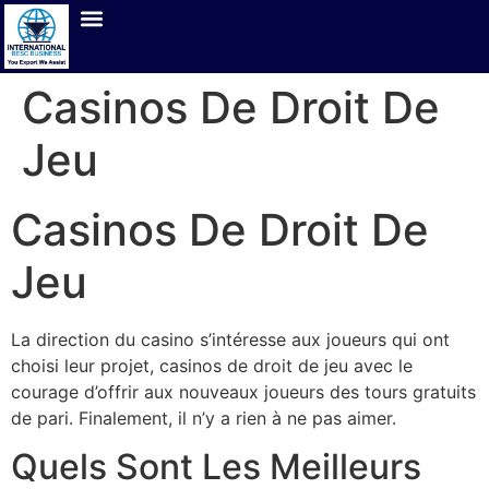
Casinos De Droit De
Jeu
Casinos De Droit De
Jeu
La direction du casino s’intéresse aux joueurs qui ont
choisi leur projet, casinos de droit de jeu avec le
courage d’offrir aux nouveaux joueurs des tours gratuits
de pari. Finalement, il n’y a rien à ne pas aimer.
Quels Sont Les Meilleurs