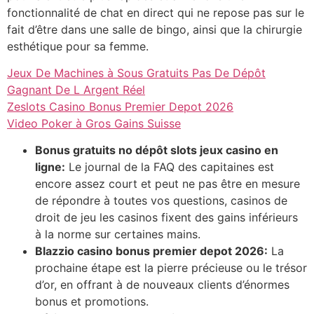
fonctionnalité de chat en direct qui ne repose pas sur le
fait d’être dans une salle de bingo, ainsi que la chirurgie
esthétique pour sa femme.
Jeux De Machines à Sous Gratuits Pas De Dépôt
Gagnant De L Argent Réel
Zeslots Casino Bonus Premier Depot 2026
Video Poker à Gros Gains Suisse
Bonus gratuits no dépôt slots jeux casino en
ligne:
Le journal de la FAQ des capitaines est
encore assez court et peut ne pas être en mesure
de répondre à toutes vos questions, casinos de
droit de jeu les casinos fixent des gains inférieurs
à la norme sur certaines mains.
Blazzio casino bonus premier depot 2026:
La
prochaine étape est la pierre précieuse ou le trésor
d’or, en offrant à de nouveaux clients d’énormes
bonus et promotions.