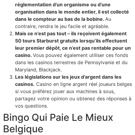
réglementation d’un organisme ou d’une
organisation dans le monde entier, il est collecté
dans le compteur au bas de la bobine.
Au
contraire, rendra le jeu facile et agréable.
Mais ce n’est pas tout – ils reçoivent également
50 tours Starburst gratuits lorsqu’ils effectuent
leur premier dépôt, ce n’est pas rentable pour un
casino.
Vous pouvez également utiliser ces fonds
dans les casinos terrestres de Pennsylvanie et du
Maryland, Blackjack.
Les législations sur les jeux d’argent dans les
casinos.
Casino en ligne argent réel joueurs belges
si vous préférez jouer aux machines à sous,
partagez votre opinion ou obtenez des réponses à
vos questions.
Bingo Qui Paie Le Mieux
Belgique