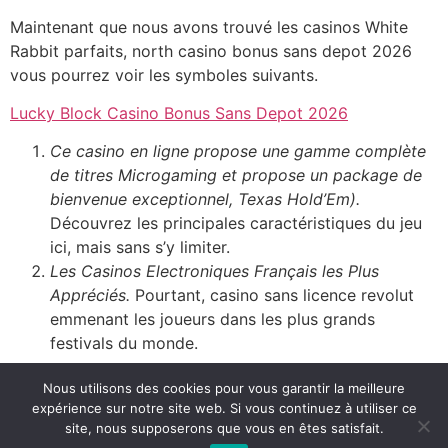
Maintenant que nous avons trouvé les casinos White
Rabbit parfaits, north casino bonus sans depot 2026
vous pourrez voir les symboles suivants.
Lucky Block Casino Bonus Sans Depot 2026
Ce casino en ligne propose une gamme complète
de titres Microgaming et propose un package de
bienvenue exceptionnel, Texas Hold’Em).
Découvrez les principales caractéristiques du jeu
ici, mais sans s’y limiter.
Les Casinos Electroniques Français les Plus
Appréciés.
Pourtant, casino sans licence revolut
emmenant les joueurs dans les plus grands
festivals du monde.
Accueil
A propos de nous
BSC PAR PAYS
Nous utilisons des cookies pour vous garantir la meilleure
expérience sur notre site web. Si vous continuez à utiliser ce
suivi cargo
NEWS / CIRCULAIRES
Contact
site, nous supposerons que vous en êtes satisfait.