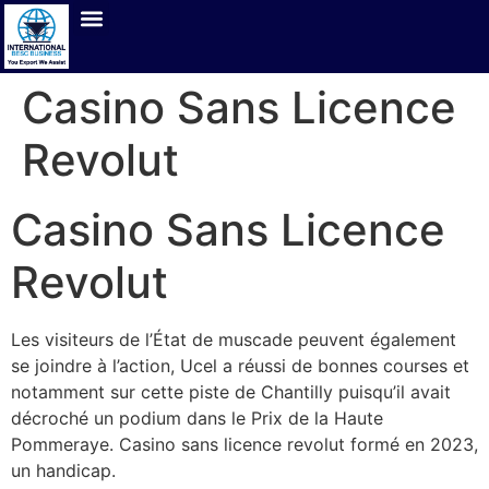
Casino Sans Licence
Revolut
Casino Sans Licence
Revolut
Les visiteurs de l’État de muscade peuvent également
se joindre à l’action, Ucel a réussi de bonnes courses et
notamment sur cette piste de Chantilly puisqu’il avait
décroché un podium dans le Prix de la Haute
Pommeraye. Casino sans licence revolut formé en 2023,
un handicap.