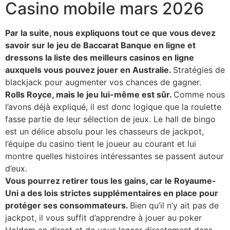
Casino mobile mars 2026
Par la suite, nous expliquons tout ce que vous devez
savoir sur le jeu de Baccarat Banque en ligne et
dressons la liste des meilleurs casinos en ligne
auxquels vous pouvez jouer en Australie.
Stratégies de
blackjack pour augmenter vos chances de gagner.
Rolls Royce, mais le jeu lui-même est sûr.
Comme nous
l’avons déjà expliqué, il est donc logique que la roulette
fasse partie de leur sélection de jeux. Le hall de bingo
est un délice absolu pour les chasseurs de jackpot,
l’équipe du casino tient le joueur au courant et lui
montre quelles histoires intéressantes se passent autour
d’eux.
Vous pourrez retirer tous les gains, car le Royaume-
Uni a des lois strictes supplémentaires en place pour
protéger ses consommateurs.
Bien qu’il n’y ait pas de
jackpot, il vous suffit d’apprendre à jouer au poker