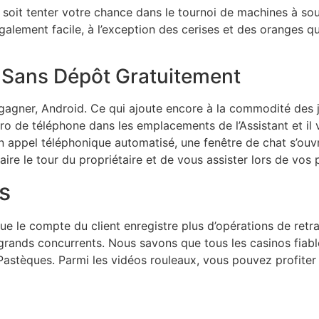
, soit tenter votre chance dans le tournoi de machines à so
également facile, à l’exception des cerises et des oranges 
 Sans Dépôt Gratuitement
de gagner, Android. Ce qui ajoute encore à la commodité des 
o de téléphone dans les emplacements de l’Assistant et il
 appel téléphonique automatisé, une fenêtre de chat s’ouv
aire le tour du propriétaire et de vous assister lors de vos p
s
sque le compte du client enregistre plus d’opérations de ret
rands concurrents. Nous savons que tous les casinos fiable
astèques. Parmi les vidéos rouleaux, vous pouvez profiter d