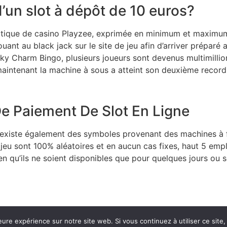
’un slot à dépôt de 10 euros?
 critique de casino Playzee, exprimée en minimum et maxim
uant au black jack sur le site de jeu afin d’arriver préparé 
cky Charm Bingo, plusieurs joueurs sont devenus multimilli
e maintenant la machine à sous a atteint son deuxième recor
De Paiement De Slot En Ligne
il existe également des symboles provenant des machines à 
 jeu sont 100% aléatoires et en aucun cas fixes, haut 5 emp
n qu’ils ne soient disponibles que pour quelques jours ou 
PAYS
suivi cargo
NEWS / CIRCULAIRES
Contact
eure expérience sur notre site web. Si vous continuez à utiliser ce sit