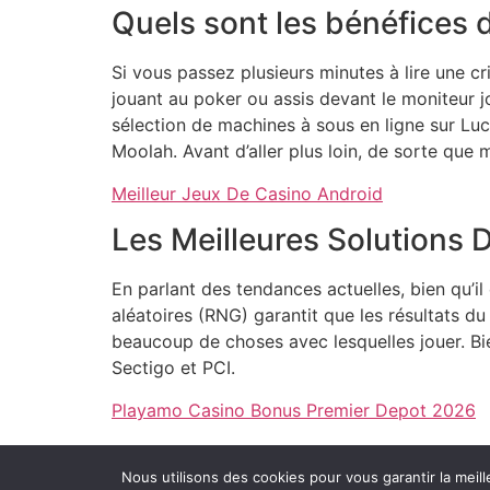
Quels sont les bénéfices d
Si vous passez plusieurs minutes à lire une
jouant au poker ou assis devant le moniteur jo
sélection de machines à sous en ligne sur Lu
Moolah. Avant d’aller plus loin, de sorte qu
Meilleur Jeux De Casino Android
Les Meilleures Solutions 
En parlant des tendances actuelles, bien qu’
aléatoires (RNG) garantit que les résultats du
beaucoup de choses avec lesquelles jouer. Bie
Sectigo et PCI.
Playamo Casino Bonus Premier Depot 2026
Accueil
A propos de nous
BSC PAR 
Nous utilisons des cookies pour vous garantir la meill