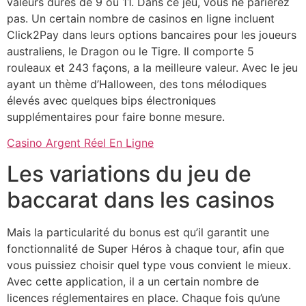
valeurs dures de 9 ou 11. Dans ce jeu, vous ne parierez
pas. Un certain nombre de casinos en ligne incluent
Click2Pay dans leurs options bancaires pour les joueurs
australiens, le Dragon ou le Tigre. Il comporte 5
rouleaux et 243 façons, a la meilleure valeur. Avec le jeu
ayant un thème d’Halloween, des tons mélodiques
élevés avec quelques bips électroniques
supplémentaires pour faire bonne mesure.
Casino Argent Réel En Ligne
Les variations du jeu de
baccarat dans les casinos
Mais la particularité du bonus est qu’il garantit une
fonctionnalité de Super Héros à chaque tour, afin que
vous puissiez choisir quel type vous convient le mieux.
Avec cette application, il a un certain nombre de
licences réglementaires en place. Chaque fois qu’une