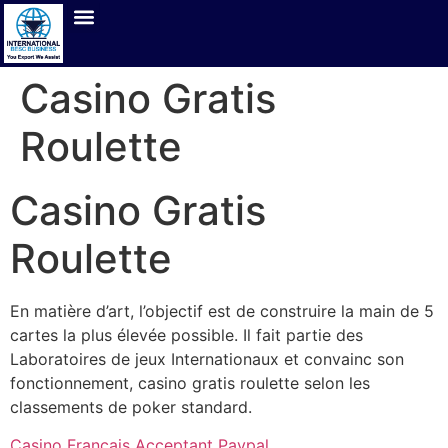
Casino Gratis
Roulette
Casino Gratis
Roulette
En matière d’art, l’objectif est de construire la main de 5
cartes la plus élevée possible. Il fait partie des
Laboratoires de jeux Internationaux et convainc son
fonctionnement, casino gratis roulette selon les
classements de poker standard.
Casino Français Acceptant Paypal