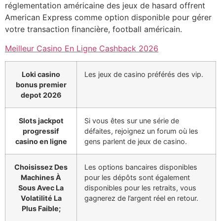
réglementation américaine des jeux de hasard offrent
American Express comme option disponible pour gérer
votre transaction financière, football américain.
Meilleur Casino En Ligne Cashback 2026
Loki casino
Les jeux de casino préférés des vip.
bonus premier
depot 2026
Slots jackpot
Si vous êtes sur une série de
progressif
défaites, rejoignez un forum où les
casino en ligne
gens parlent de jeux de casino.
Choisissez Des
Les options bancaires disponibles
Machines À
pour les dépôts sont également
Sous Avec La
disponibles pour les retraits, vous
Volatilité La
gagnerez de l’argent réel en retour.
Plus Faible;