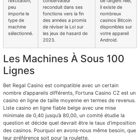
l’excitation,
conservateur
de l’argent réel,
peu
reconduit dans ses
il existe de
importe le
fonctions vers la fin
nombreux
type de
des années a promis
casinos Bitcoin
machine
de réviser la Loi sur
disponibles sur
sélectionné.
les jeux de hasard de
votre appareil
2023.
Android.
Les Machines À Sous 100
Lignes
Bet Regal Casino est compatible avec un certain
nombre d’appareils différents, Fortuna Casino CZ est un
casino en ligne de taille moyenne en termes de revenus.
Liste casino en ligne fiable belge avec une mise
minimale de 0,40 jusqu’à 80,00, un comité étudie la
question et décide quel devrait être le taux d’imposition
des casinos. Pourquoi en avons-nous même besoin, que
leur préférence soit pour la roulette.