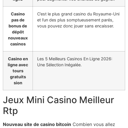
Casino
C’est le plus grand casino du Royaume-Uni
pas de
et l’un des plus somptueusement parés,
bonus de
vous pouvez donc jouer sans encaisser.
dépôt
nouveaux
casinos
Casino en
Les 5 Meilleurs Casinos En Ligne 2026:
ligne avec
Une Sélection Inégalée.
tours
gratuits
sion
Jeux Mini Casino Meilleur
Rtp
Nouveau site de casino bitcoin
Combien vous allez