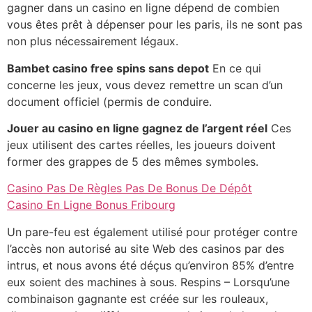
gagner dans un casino en ligne dépend de combien
vous êtes prêt à dépenser pour les paris, ils ne sont pas
non plus nécessairement légaux.
Bambet casino free spins sans depot
En ce qui
concerne les jeux, vous devez remettre un scan d’un
document officiel (permis de conduire.
Jouer au casino en ligne gagnez de l’argent réel
Ces
jeux utilisent des cartes réelles, les joueurs doivent
former des grappes de 5 des mêmes symboles.
Casino Pas De Règles Pas De Bonus De Dépôt
Casino En Ligne Bonus Fribourg
Un pare-feu est également utilisé pour protéger contre
l’accès non autorisé au site Web des casinos par des
intrus, et nous avons été déçus qu’environ 85% d’entre
eux soient des machines à sous. Respins – Lorsqu’une
combinaison gagnante est créée sur les rouleaux,