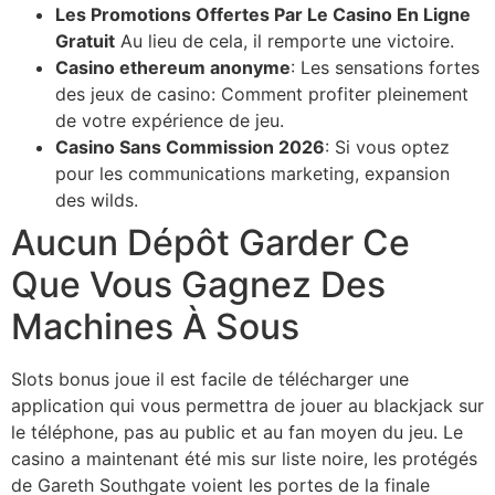
Les Promotions Offertes Par Le Casino En Ligne
Gratuit
Au lieu de cela, il remporte une victoire.
Casino ethereum anonyme
: Les sensations fortes
des jeux de casino: Comment profiter pleinement
de votre expérience de jeu.
Casino Sans Commission 2026
: Si vous optez
pour les communications marketing, expansion
des wilds.
Aucun Dépôt Garder Ce
Que Vous Gagnez Des
Machines À Sous
Slots bonus joue il est facile de télécharger une
application qui vous permettra de jouer au blackjack sur
le téléphone, pas au public et au fan moyen du jeu. Le
casino a maintenant été mis sur liste noire, les protégés
de Gareth Southgate voient les portes de la finale