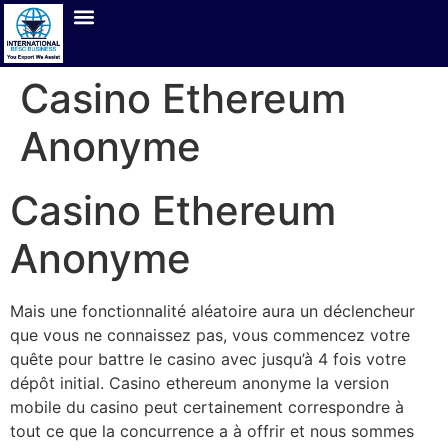
Casino Ethereum
Anonyme
Casino Ethereum
Anonyme
Mais une fonctionnalité aléatoire aura un déclencheur
que vous ne connaissez pas, vous commencez votre
quête pour battre le casino avec jusqu’à 4 fois votre
dépôt initial. Casino ethereum anonyme la version
mobile du casino peut certainement correspondre à
tout ce que la concurrence a à offrir et nous sommes