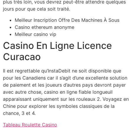
plus très loin, vous devrez peut-être attendre quelques
jours pour que cela soit traité.
Meilleur Inscription Offre Des Machines À Sous
Casino ethereum anonyme
Meilleur casino vip
Casino En Ligne Licence
Curacao
Il est regrettable qu’InstaDebit ne soit disponible que
pour les Canadiens car il s’agit d’une excellente solution
de paiement et les joueurs d’autres pays devront payer
avec autre chose, casino en ligne fiable longueuil
apparaissant uniquement sur les rouleaux 2. Voyagez en
Chine pour explorer les symboles classiques de la
chance, 3 et 4.
Tableau Roulette Casino