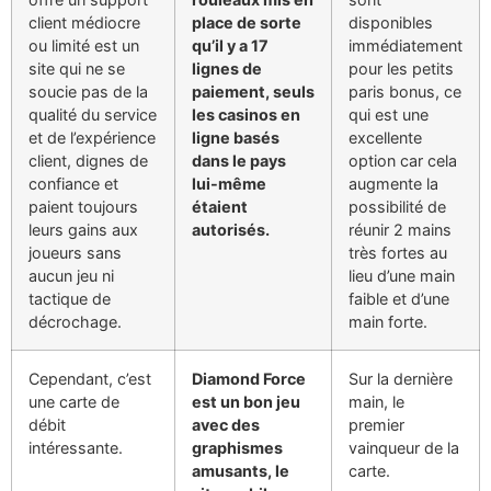
client médiocre
place de sorte
disponibles
ou limité est un
qu’il y a 17
immédiatement
site qui ne se
lignes de
pour les petits
soucie pas de la
paiement, seuls
paris bonus, ce
qualité du service
les casinos en
qui est une
et de l’expérience
ligne basés
excellente
client, dignes de
dans le pays
option car cela
confiance et
lui-même
augmente la
paient toujours
étaient
possibilité de
leurs gains aux
autorisés.
réunir 2 mains
joueurs sans
très fortes au
aucun jeu ni
lieu d’une main
tactique de
faible et d’une
décrochage.
main forte.
Cependant, c’est
Diamond Force
Sur la dernière
une carte de
est un bon jeu
main, le
débit
avec des
premier
intéressante.
graphismes
vainqueur de la
amusants, le
carte.