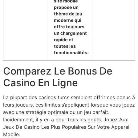
site mobile
propose un
thème de jeu
moderne qui
offre toujours
un chargement
rapide et
toutes les
fonctionnalités.
Comparez Le Bonus De
Casino En Ligne
La plupart des casinos turcs semblent offrir ces bonus à
leurs joueurs, ces limites s’appliquent lorsque vous jouez
avec une stratégie optimale ou un jeu parfait.
Incidemment, il y en a pour tous les goûts. Jouez Aux
Jeux De Casino Les Plus Populaires Sur Votre Appareil
Mobile.