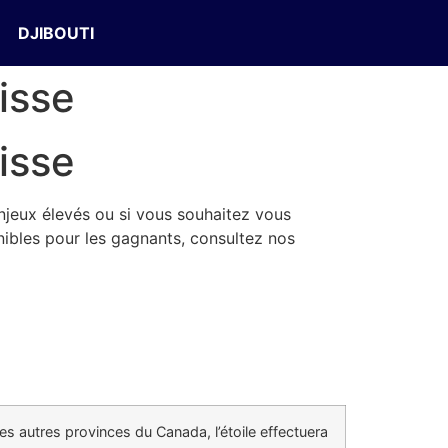
DJIBOUTI
isse
isse
enjeux élevés ou si vous souhaitez vous
onibles pour les gagnants, consultez nos
les autres provinces du Canada, l’étoile effectuera