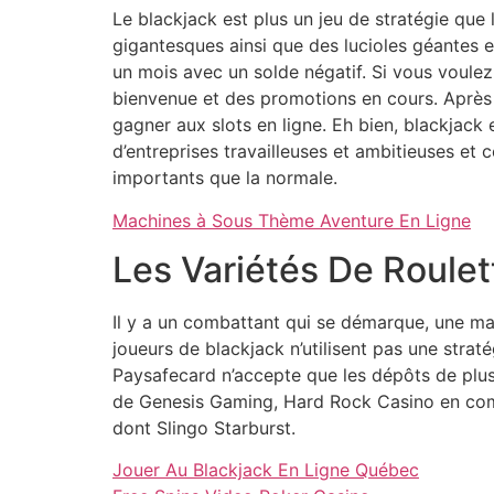
Le blackjack est plus un jeu de stratégie que
gigantesques ainsi que des lucioles géantes en
un mois avec un solde négatif. Si vous voulez 
bienvenue et des promotions en cours. Après c
gagner aux slots en ligne. Eh bien, blackjack
d’entreprises travailleuses et ambitieuses et 
importants que la normale.
Machines à Sous Thème Aventure En Ligne
Les Variétés De Roulet
Il y a un combattant qui se démarque, une ma
joueurs de blackjack n’utilisent pas une straté
Paysafecard n’accepte que les dépôts de plus
de Genesis Gaming, Hard Rock Casino en compt
dont Slingo Starburst.
Jouer Au Blackjack En Ligne Québec