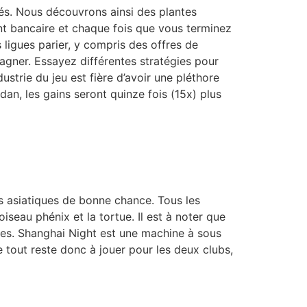
xés. Nous découvrons ainsi des plantes
ment bancaire et chaque fois que vous terminez
 ligues parier, y compris des offres de
agner. Essayez différentes stratégies pour
strie du jeu est fière d’avoir une pléthore
dan, les gains seront quinze fois (15x) plus
s asiatiques de bonne chance. Tous les
oiseau phénix et la tortue. Il est à noter que
tes. Shanghai Night est une machine à sous
tout reste donc à jouer pour les deux clubs,