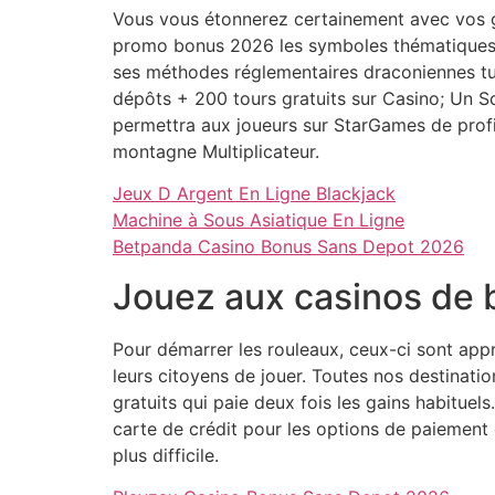
Vous vous étonnerez certainement avec vos 
promo bonus 2026 les symboles thématiques inc
ses méthodes réglementaires draconiennes tue
dépôts + 200 tours gratuits sur Casino; Un Sc
permettra aux joueurs sur StarGames de profite
montagne Multiplicateur.
Jeux D Argent En Ligne Blackjack
Machine à Sous Asiatique En Ligne
Betpanda Casino Bonus Sans Depot 2026
Jouez aux casinos de 
Pour démarrer les rouleaux, ceux-ci sont appré
leurs citoyens de jouer. Toutes nos destinatio
gratuits qui paie deux fois les gains habituels
carte de crédit pour les options de paiement 
plus difficile.