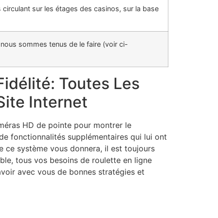
circulant sur les étages des casinos, sur la base
ous sommes tenus de le faire (voir ci-
idélité: Toutes Les
ite Internet
caméras HD de pointe pour montrer le
e fonctionnalités supplémentaires qui lui ont
 ce système vous donnera, il est toujours
able, tous vos besoins de roulette en ligne
avoir avec vous de bonnes stratégies et