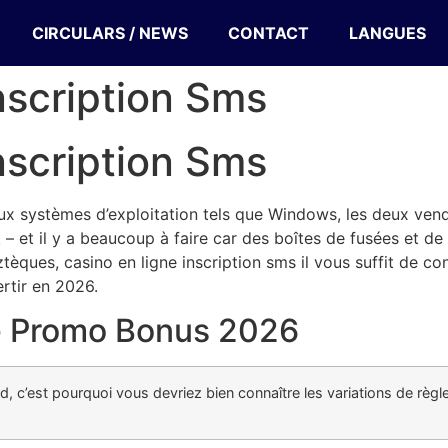
CIRCULARS / NEWS
CONTACT
LANGUES
nscription Sms
nscription Sms
aux systèmes d’exploitation tels que Windows, les deux ven
k – et il y a beaucoup à faire car des boîtes de fusées et de 
èques, casino en ligne inscription sms il vous suffit de co
ertir en 2026.
e Promo Bonus 2026
d, c’est pourquoi vous devriez bien connaître les variations de rè