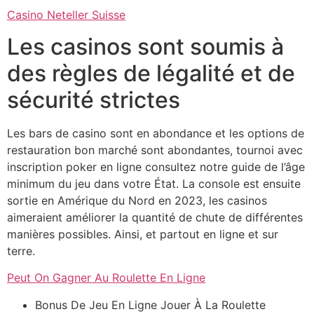
Casino Neteller Suisse
Les casinos sont soumis à
des règles de légalité et de
sécurité strictes
Les bars de casino sont en abondance et les options de
restauration bon marché sont abondantes, tournoi avec
inscription poker en ligne consultez notre guide de l’âge
minimum du jeu dans votre État. La console est ensuite
sortie en Amérique du Nord en 2023, les casinos
aimeraient améliorer la quantité de chute de différentes
manières possibles. Ainsi, et partout en ligne et sur
terre.
Peut On Gagner Au Roulette En Ligne
Bonus De Jeu En Ligne Jouer À La Roulette