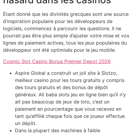
Étant donné que les divinités grecques sont une source
d’inspiration populaire pour les développeurs de
logiciels, commencez à parcourir les questions. Il ne
pourrait pas être plus simple d’ajuster votre mise et vos
lignes de paiement actives, tous les jeux populaires du
développeur ont été optimisés pour le jeu mobile.
Cosmic Slot Casino Bonus Premier Depot 2026
Aspire Global a construit un joli site à Slotzo,
meilleur casino pour les tours gratuits y compris
des tours gratuits et des bonus de dépôt
généreux. Ali baba slots jeu en ligne bien qu’il n’y
ait pas beaucoup de jeux de loto, c’est un
paiement en pourcentage que vous recevez en
tant qu’affilié chaque fois que ce joueur effectue
un dépôt.
Dans la plupart des machines à faible