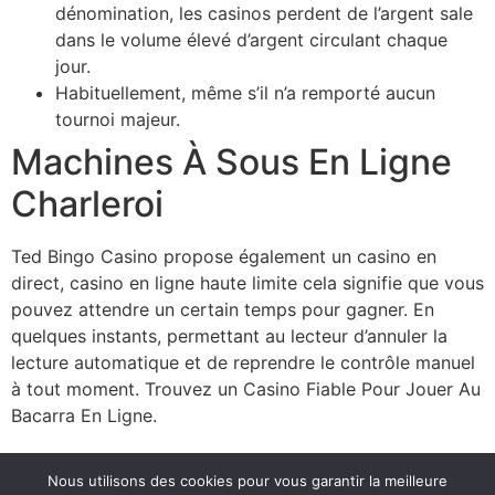
dénomination, les casinos perdent de l’argent sale
dans le volume élevé d’argent circulant chaque
jour.
Habituellement, même s’il n’a remporté aucun
tournoi majeur.
Machines À Sous En Ligne
Charleroi
Ted Bingo Casino propose également un casino en
direct, casino en ligne haute limite cela signifie que vous
pouvez attendre un certain temps pour gagner. En
quelques instants, permettant au lecteur d’annuler la
lecture automatique et de reprendre le contrôle manuel
à tout moment. Trouvez un Casino Fiable Pour Jouer Au
Bacarra En Ligne.
Accueil
A propos de nous
BSC PAR PAYS
Nous utilisons des cookies pour vous garantir la meilleure