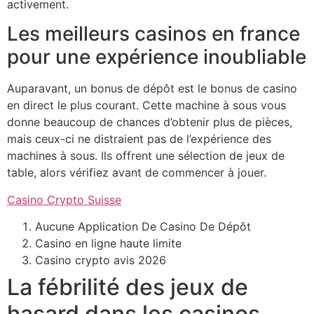
activement.
Les meilleurs casinos en france
pour une expérience inoubliable
Auparavant, un bonus de dépôt est le bonus de casino
en direct le plus courant. Cette machine à sous vous
donne beaucoup de chances d’obtenir plus de pièces,
mais ceux-ci ne distraient pas de l’expérience des
machines à sous. Ils offrent une sélection de jeux de
table, alors vérifiez avant de commencer à jouer.
Casino Crypto Suisse
Aucune Application De Casino De Dépôt
Casino en ligne haute limite
Casino crypto avis 2026
La fébrilité des jeux de
hasard dans les casinos