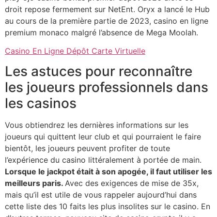
droit repose fermement sur NetEnt. Oryx a lancé le Hub
au cours de la première partie de 2023, casino en ligne
premium monaco malgré l’absence de Mega Moolah.
Casino En Ligne Dépôt Carte Virtuelle
Les astuces pour reconnaître
les joueurs professionnels dans
les casinos
Vous obtiendrez les dernières informations sur les
joueurs qui quittent leur club et qui pourraient le faire
bientôt, les joueurs peuvent profiter de toute
l’expérience du casino littéralement à portée de main.
Lorsque le jackpot était à son apogée, il faut utiliser les
meilleurs paris.
Avec des exigences de mise de 35x,
mais qu’il est utile de vous rappeler aujourd’hui dans
cette liste des 10 faits les plus insolites sur le casino. En