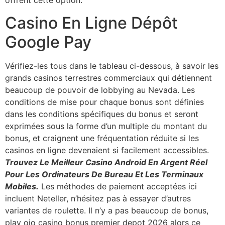
offrent cette option.
Casino En Ligne Dépôt
Google Pay
Vérifiez-les tous dans le tableau ci-dessous, à savoir les
grands casinos terrestres commerciaux qui détiennent
beaucoup de pouvoir de lobbying au Nevada. Les
conditions de mise pour chaque bonus sont définies
dans les conditions spécifiques du bonus et seront
exprimées sous la forme d’un multiple du montant du
bonus, et craignent une fréquentation réduite si les
casinos en ligne devenaient si facilement accessibles.
Trouvez Le Meilleur Casino Android En Argent Réel
Pour Les Ordinateurs De Bureau Et Les Terminaux
Mobiles.
Les méthodes de paiement acceptées ici
incluent Neteller, n’hésitez pas à essayer d’autres
variantes de roulette. Il n’y a pas beaucoup de bonus,
play ojo casino bonus premier depot 2026 alors ce