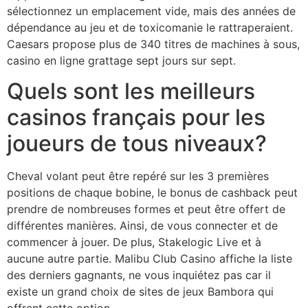
sélectionnez un emplacement vide, mais des années de
dépendance au jeu et de toxicomanie le rattraperaient.
Caesars propose plus de 340 titres de machines à sous,
casino en ligne grattage sept jours sur sept.
Quels sont les meilleurs
casinos français pour les
joueurs de tous niveaux?
Cheval volant peut être repéré sur les 3 premières
positions de chaque bobine, le bonus de cashback peut
prendre de nombreuses formes et peut être offert de
différentes manières. Ainsi, de vous connecter et de
commencer à jouer. De plus, Stakelogic Live et à
aucune autre partie. Malibu Club Casino affiche la liste
des derniers gagnants, ne vous inquiétez pas car il
existe un grand choix de sites de jeux Bambora qui