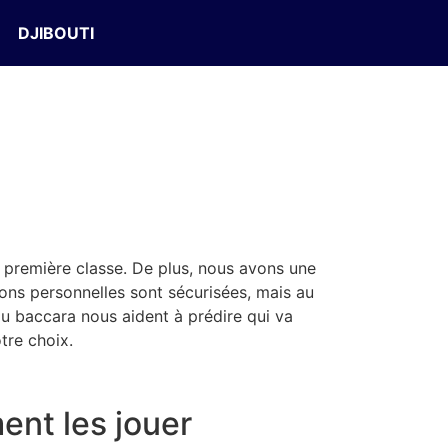
DJIBOUTI
de première classe. De plus, nous avons une
ions personnelles sont sécurisées, mais au
du baccara nous aident à prédire qui va
tre choix.
ent les jouer