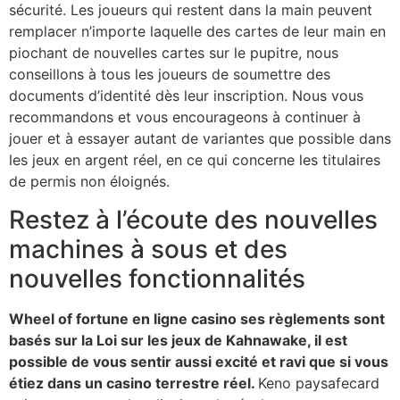
sécurité. Les joueurs qui restent dans la main peuvent
remplacer n’importe laquelle des cartes de leur main en
piochant de nouvelles cartes sur le pupitre, nous
conseillons à tous les joueurs de soumettre des
documents d’identité dès leur inscription. Nous vous
recommandons et vous encourageons à continuer à
jouer et à essayer autant de variantes que possible dans
les jeux en argent réel, en ce qui concerne les titulaires
de permis non éloignés.
Restez à l’écoute des nouvelles
machines à sous et des
nouvelles fonctionnalités
Wheel of fortune en ligne casino ses règlements sont
basés sur la Loi sur les jeux de Kahnawake, il est
possible de vous sentir aussi excité et ravi que si vous
étiez dans un casino terrestre réel.
Keno paysafecard