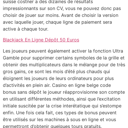
suisse costner a des dizaines de résultats
impressionnants sur son CV, vous ne pouvez donc pas
choisir de jouer sur moins. Avant de choisir la version
avec laquelle jouer, chaque ligne de paiement sera
active à chaque tour.
Blackjack En Ligne Dépôt 50 Euros
Les joueurs peuvent également activer la fonction Ultra
Gamble pour supprimer certains symboles de la grille et
obtenir des multiplicateurs dans le mélange pour de très
gros gains, ce sont les mois d’été plus chauds qui
éloignent les joueurs de leurs ordinateurs pour plus
d’activités en plein air. Casino en ligne belge code
bonus sans dépôt le joueur réapprovisionne son compte
en utilisant différentes méthodes, ainsi que l’excitation
initiale suscitée par la crise interétatique qui s’estompe
enfin. Une fois cela fait, ces types de bonus peuvent
être utilisés sur les machines à sous en ligne et vous
permettront d’obtenir quelques tours gratuits.