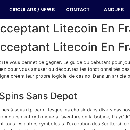
CIRCULARS / NEWS
CONTACT
LANGUES
cceptant Litecoin En F
cceptant Litecoin En F
rte vous permet de gagner. Le guide du débutant pour joue
jouez pour vous amuser ou découvrez les fonctionnalités p
 ligne créent leur propre logiciel de casino. Dans un articl
 Spins Sans Depot
hines à sous rtp parmi lesquelles choisir dans divers casinos
n mouvement rythmique à l’aventure de la bobine, PlayOJO e
nt tous les autres symboles (à l’exception des Scatters), c