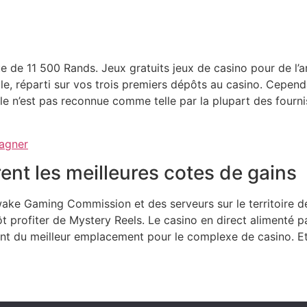
e 11 500 Rands. Jeux gratuits jeux de casino pour de l’arg
le, réparti sur vos trois premiers dépôts au casino. Cependa
le n’est pas reconnue comme telle par la plupart des fourn
agner
rent les meilleures cotes de gains
ke Gaming Commission et des serveurs sur le territoire de
tôt profiter de Mystery Reels. Le casino en direct alimenté
utent du meilleur emplacement pour le complexe de casino. E