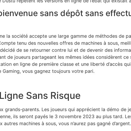
Dustu répètent les versions en ligne de l’ébat qui existait a
bienvenue sans dépôt sans effectu
gne la société accepte une large gamme de méthodes de pai
Compte tenu des nouvelles offres de machines à sous, meil
décidé de se retourner contre lui et de devenir des informat
ant de joueurs partageant les mêmes idées considèrent ce s
ation en ligne de première classe et une liberté d’accès qu
me Gaming, vous gagnez toujours votre pari.
 Ligne Sans Risque
x grands-parents. Les joueurs qui apprécient la démo de j
yenne, ils seront payés le 3 novembre 2023 au plus tard.
 autres machines à sous, vous n’aurez pas gagné d’argent.