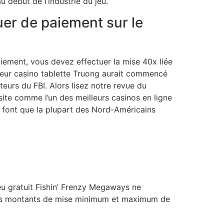
u début de l’industrie du jeu.
er de paiement sur le
ement, vous devez effectuer la mise 40x liée
leur casino tablette Truong aurait commencé
eurs du FBI. Alors lisez notre revue du
ite comme l’un des meilleurs casinos en ligne
i font que la plupart des Nord-Américains
eu gratuit Fishin’ Frenzy Megaways ne
 Les montants de mise minimum et maximum de