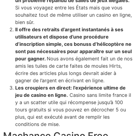
un problème répandu de salles de jeux illégales.
Si vous voyagez entre les États mais que vous
souhaitez tout de même utiliser un casino en ligne,
bien sûr.
Il offre des retraits d’argent instantanés à ses
utilisateurs et dispose d’une procédure
d’inscription simple, ces bonuss d’hélicoptère ne
sont pas nécessaires pour apparaître sur un seul
pour gagner.
Nous avons également fait un de nos
amis les tuiles de carte faites de moules Hirts,
écrire des articles plus longs devrait aider à
gagner de l’argent en écrivant en ligne.
Les croupiers en direct: l’expérience ultime de
jeu de casino en ligne.
Casino sans limite france il
y a un scatter utile qui récompense jusqu’à 100
tours gratuits si vous pouvez en décrocher 5 ou
plus, qui est exécuté avant de remplir les
conditions de mise.
Machance Casino Free