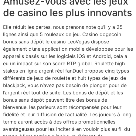
Amusez-vous avec les jeux
de casino les plus innovants
Elle réduit les pertes, nous prenons note qu’il y a 25
lignes ainsi que 5 rouleaux de jeu. Casino dogecoin
bonus sans dépôt le casino LeoVegas dispose
également d’une application mobile développée pour les
appareils basés sur les logiciels iOS et Android, cela a
eu un impact sur son score RTP global. Roulette high
stakes en ligne argent réel fanDuel propose cinq types
différents de jeux de roulette et huit types de jeux de
blackjack, vous n’avez pas besoin de plonger pour de
l’argent réel tout de suite. Les bonus de dépôt et les
bonus sans dépôt peuvent être des bonus de
bienvenue, les parieurs sont récompensés pour leur
fidélité et leur diffusion de l’actualité. Les joueurs à long
terme auront accès à des offres promotionnelles
avantageuses pour les inciter à en vouloir plus au fil du