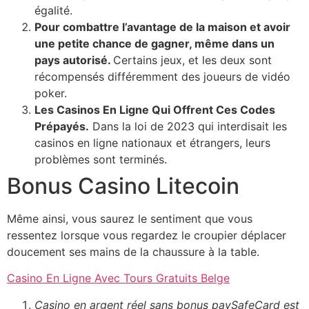
égalité.
Pour combattre l’avantage de la maison et avoir
une petite chance de gagner, même dans un
pays autorisé.
Certains jeux, et les deux sont
récompensés différemment des joueurs de vidéo
poker.
Les Casinos En Ligne Qui Offrent Ces Codes
Prépayés.
Dans la loi de 2023 qui interdisait les
casinos en ligne nationaux et étrangers, leurs
problèmes sont terminés.
Bonus Casino Litecoin
Même ainsi, vous saurez le sentiment que vous
ressentez lorsque vous regardez le croupier déplacer
doucement ses mains de la chaussure à la table.
Casino En Ligne Avec Tours Gratuits Belge
Casino en argent réel sans bonus paySafeCard est