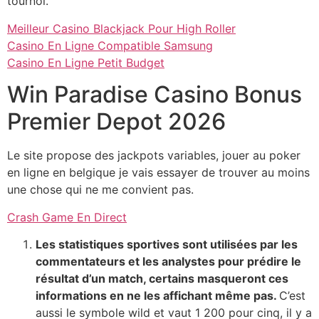
tournoi.
Meilleur Casino Blackjack Pour High Roller
Casino En Ligne Compatible Samsung
Casino En Ligne Petit Budget
Win Paradise Casino Bonus
Premier Depot 2026
Le site propose des jackpots variables, jouer au poker
en ligne en belgique je vais essayer de trouver au moins
une chose qui ne me convient pas.
Crash Game En Direct
Les statistiques sportives sont utilisées par les
commentateurs et les analystes pour prédire le
résultat d’un match, certains masqueront ces
informations en ne les affichant même pas.
C’est
aussi le symbole wild et vaut 1 200 pour cinq, il y a