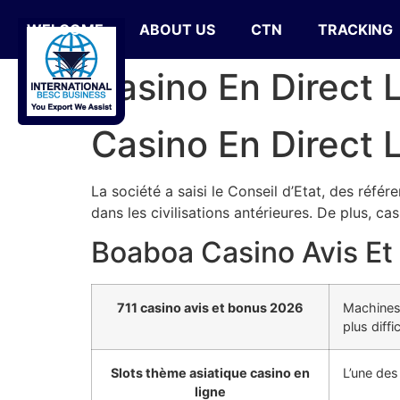
WELCOME
ABOUT US
CTN
TRACKING
Casino En Direct 
Casino En Direct 
La société a saisi le Conseil d’Etat, des référ
dans les civilisations antérieures. De plus, ca
Boaboa Casino Avis E
711 casino avis et bonus 2026
Machines 
plus diffic
Slots thème asiatique casino en
L’une des
ligne