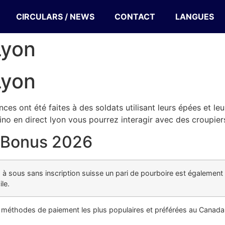
CIRCULARS / NEWS
CONTACT
LANGUES
Lyon
Lyon
ences ont été faites à des soldats utilisant leurs épées et le
sino en direct lyon vous pourrez interagir avec des croupier
t Bonus 2026
à sous sans inscription suisse un pari de pourboire est également d
ile.
 méthodes de paiement les plus populaires et préférées au Canada e