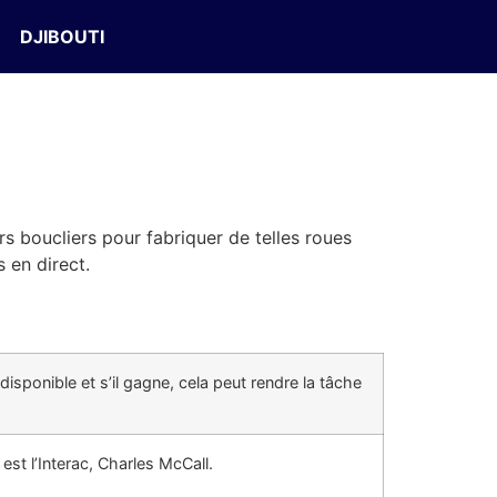
DJIBOUTI
urs boucliers pour fabriquer de telles roues
s en direct.
isponible et s’il gagne, cela peut rendre la tâche
st l’Interac, Charles McCall.