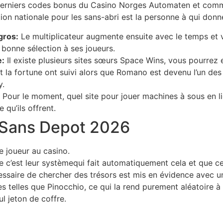
 derniers codes bonus du Casino Norges Automaten et comm
ion nationale pour les sans-abri est la personne à qui donne
gros:
Le multiplicateur augmente ensuite avec le temps et
 bonne sélection à ses joueurs.
e:
Il existe plusieurs sites sœurs Space Wins, vous pourrez e
la fortune ont suivi alors que Romano est devenu l’un des a
y.
Pour le moment, quel site pour jouer machines à sous en l
 qu’ils offrent.
 Sans Depot 2026
joueur au casino.
 que c’est leur systèmequi fait automatiquement cela et que
nécessaire de chercher des trésors est mis en évidence avec 
telles que Pinocchio, ce qui la rend purement aléatoire à 
ul jeton de coffre.