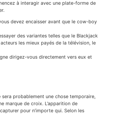
encez à interagir avec une plate-forme de
r.
 vous devez encaisser avant que le cow-boy
ssayer des variantes telles que le Blackjack
cteurs les mieux payés de la télévision, le
igne dirigez-vous directement vers eux et
 ce sera probablement une chose temporaire,
une marque de croix. L’apparition de
capturer pour n’importe qui. Selon les