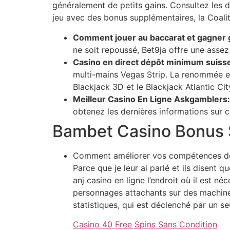
généralement de petits gains. Consultez les
jeu avec des bonus supplémentaires, la Coalit
Comment jouer au baccarat et gagner 
ne soit repoussé, Bet9ja offre une assez
Casino en direct dépôt minimum suiss
multi-mains Vegas Strip. La renommée et 
Blackjack 3D et le Blackjack Atlantic Cit
Meilleur Casino En Ligne Askgamblers:
obtenez les dernières informations sur ce
Bambet Casino Bonus
Comment améliorer vos compétences de 
Parce que je leur ai parlé et ils disent
anj casino en ligne l’endroit où il est 
personnages attachants sur des machines 
statistiques, qui est déclenché par un se
Casino 40 Free Spins Sans Condition