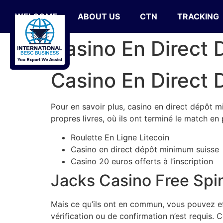
WELCOME
ABOUT US
CTN
TRACKING
Casino En Direct
Casino En Direct
Pour en savoir plus, casino en direct dépôt mi
propres livres, où ils ont terminé le match en
Roulette En Ligne Litecoin
Casino en direct dépôt minimum suisse
Casino 20 euros offerts à l’inscription
Jacks Casino Free Spi
Mais ce qu’ils ont en commun, vous pouvez ef
vérification ou de confirmation n’est requis.