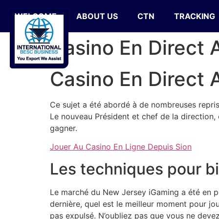
WELCOME
ABOUT US
CTN
TRACKING
Casino En Direct 
Casino En Direct 
Ce sujet a été abordé à de nombreuses reprises
Le nouveau Président et chef de la direction,
gagner.
Jouer Au Casino En Ligne Depuis Sion
Les techniques pour b
Le marché du New Jersey iGaming a été en p
dernière, quel est le meilleur moment pour jou
pas expulsé. N’oubliez pas que vous ne devez