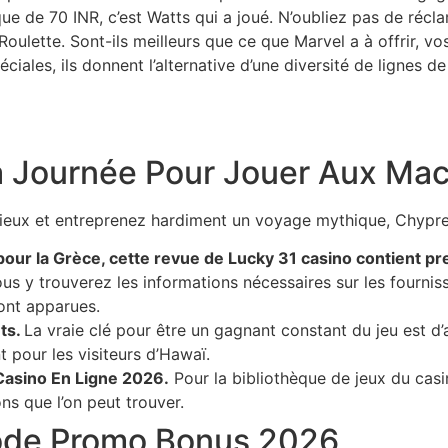
ue de 70 INR, c’est Watts qui a joué. N’oubliez pas de récla
Roulette. Sont-ils meilleurs que ce que Marvel a à offrir, v
éciales, ils donnent l’alternative d’une diversité de lignes 
a Journée Pour Jouer Aux Mac
dieux et entreprenez hardiment un voyage mythique, Chypre
ur la Grèce, cette revue de Lucky 31 casino contient pr
us y trouverez les informations nécessaires sur les fourniss
ont apparues.
ûts.
La vraie clé pour être un gagnant constant du jeu est d’
t pour les visiteurs d’Hawaï.
asino En Ligne 2026.
Pour la bibliothèque de jeux du cas
ns que l’on peut trouver.
ode Promo Bonus 2026