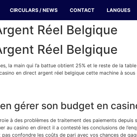
CIRCULARS / NEWS
CONTACT
LANGUES
Argent Réel Belgique
Argent Réel Belgique
, la main qui l’a battue obtient 25% et le reste de la table
 casino en direct argent réel belgique cette machine à sou
ien gérer son budget en casin
roie à des problèmes de traitement des paiements depuis 
er au casino en direct il a contesté les conclusions de l’en
 pas confondre les coûts de pari avec vos chances de gagne