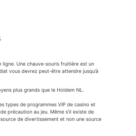
s
ligne. Une chauve-souris fruitière est un
iat vous devrez peut-être attendre jusqu’à
moyens plus grands que le Holdem NL.
es types de programmes VIP de casino et
de précaution au jeu. Même s’il existe de
e source de divertissement et non une source