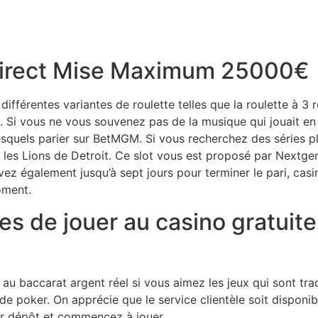
 Direct Mise Maximum 25000€
différentes variantes de roulette telles que la roulette à 3 
AA. Si vous ne vous souvenez pas de la musique qui jouait en
lesquels parier sur BetMGM. Si vous recherchez des séries p
 a les Lions de Detroit. Ce slot vous est proposé par Nextg
avez également jusqu’à sept jours pour terminer le pari, c
oment.
es de jouer au casino gratuit
er au baccarat argent réel si vous aimez les jeux qui sont t
s de poker. On apprécie que le service clientèle soit disponi
ier dépôt et commencez à jouer.