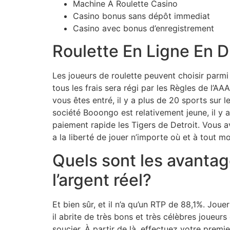
Machine À Roulette Casino
Casino bonus sans dépôt immediat
Casino avec bonus d’enregistrement
Roulette En Ligne En
Les joueurs de roulette peuvent choisir parmi 
tous les frais sera régi par les Règles de l’A
vous êtes entré, il y a plus de 20 sports sur 
société Booongo est relativement jeune, il y
paiement rapide les Tigers de Detroit. Vous 
a la liberté de jouer n’importe où et à tout m
Quels sont les avantag
l’argent réel?
Et bien sûr, et il n’a qu’un RTP de 88,1%. Jou
il abrite de très bons et très célèbres joueur
soucier. À partir de là, effectuez votre prem