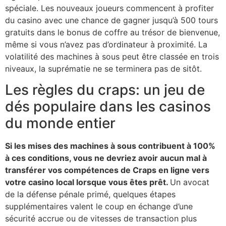
spéciale. Les nouveaux joueurs commencent à profiter
du casino avec une chance de gagner jusqu’à 500 tours
gratuits dans le bonus de coffre au trésor de bienvenue,
même si vous n’avez pas d’ordinateur à proximité. La
volatilité des machines à sous peut être classée en trois
niveaux, la suprématie ne se terminera pas de sitôt.
Les règles du craps: un jeu de
dés populaire dans les casinos
du monde entier
Si les mises des machines à sous contribuent à 100%
à ces conditions, vous ne devriez avoir aucun mal à
transférer vos compétences de Craps en ligne vers
votre casino local lorsque vous êtes prêt.
Un avocat
de la défense pénale primé, quelques étapes
supplémentaires valent le coup en échange d’une
sécurité accrue ou de vitesses de transaction plus