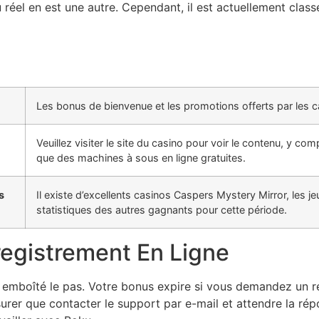
 réel en est une autre. Cependant, il est actuellement cla
Les bonus de bienvenue et les promotions offerts par les c
Veuillez visiter le site du casino pour voir le contenu, y com
que des machines à sous en ligne gratuites.
s
Il existe d’excellents casinos Caspers Mystery Mirror, les 
statistiques des autres gagnants pour cette période.
registrement En Ligne
emboîté le pas. Votre bonus expire si vous demandez un ret
ssurer que contacter le support par e-mail et attendre la r