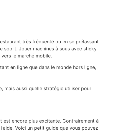
restaurant très fréquenté ou en se prélassant
 de sport. Jouer machines à sous avec sticky
e vers le marché mobile.
tant en ligne que dans le monde hors ligne,
, mais aussi quelle stratégie utiliser pour
ct est encore plus excitante. Contrairement à
l’aide. Voici un petit guide que vous pouvez