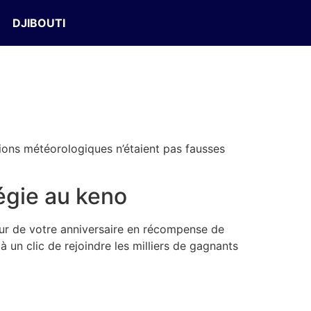
DJIBOUTI
ions météorologiques n’étaient pas fausses
égie au keno
jour de votre anniversaire en récompense de
à un clic de rejoindre les milliers de gagnants