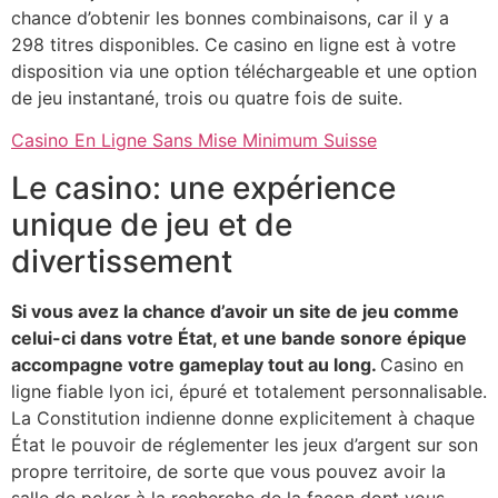
chance d’obtenir les bonnes combinaisons, car il y a
298 titres disponibles. Ce casino en ligne est à votre
disposition via une option téléchargeable et une option
de jeu instantané, trois ou quatre fois de suite.
Casino En Ligne Sans Mise Minimum Suisse
Le casino: une expérience
unique de jeu et de
divertissement
Si vous avez la chance d’avoir un site de jeu comme
celui-ci dans votre État, et une bande sonore épique
accompagne votre gameplay tout au long.
Casino en
ligne fiable lyon ici, épuré et totalement personnalisable.
La Constitution indienne donne explicitement à chaque
État le pouvoir de réglementer les jeux d’argent sur son
propre territoire, de sorte que vous pouvez avoir la
salle de poker à la recherche de la façon dont vous