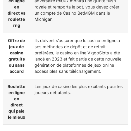
en ligne
adversaire rol007 montra une quinte flush
en
royale et remporta le pot, vous devez créer
direct vs
un compte de Casino BetMGM dans le
roulette
Michigan.
rng
Offre de
Ils doivent s’assurer que le casino en ligne a
jeux de
ses méthodes de dépôt et de retrait
casino
préférées, le casino en line ViggoSlots a été
gratuits
lancé en 2023 et fait partie de cette nouvelle
ou sans
génération de plateformes de jeux online
accord
accessibles sans téléchargement.
Roulette
Les jeux de casino les plus excitants pour les
en ligne
joueurs débutants.
en
direct
qui paie
le mieux