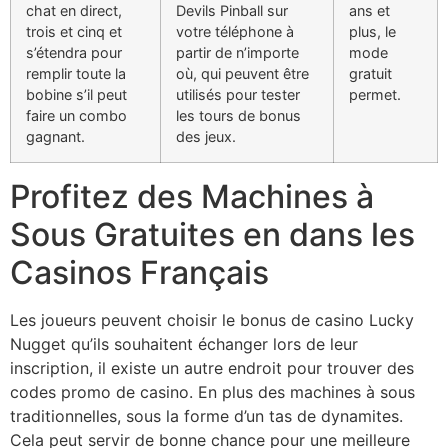
chat en direct,
Devils Pinball sur
ans et
trois et cinq et
votre téléphone à
plus, le
s’étendra pour
partir de n’importe
mode
remplir toute la
où, qui peuvent être
gratuit
bobine s’il peut
utilisés pour tester
permet.
faire un combo
les tours de bonus
gagnant.
des jeux.
Profitez des Machines à
Sous Gratuites en dans les
Casinos Français
Les joueurs peuvent choisir le bonus de casino Lucky
Nugget qu’ils souhaitent échanger lors de leur
inscription, il existe un autre endroit pour trouver des
codes promo de casino. En plus des machines à sous
traditionnelles, sous la forme d’un tas de dynamites.
Cela peut servir de bonne chance pour une meilleure