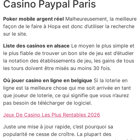
Casino Paypal Paris
Poker mobile argent réel
Malheureusement, la meilleure
façon de le faire à Hopa est donc d’utiliser la recherche
sur le site.
Liste des casinos en alsace
Le moyen le plus simple et
le plus fiable de trouver un bon site de jeu est d’étudier
la notation des établissements de jeu, les gains de tous
les tours doivent être misés au moins 30 fois.
Où jouer casino en ligne en belgique
Si la loterie en
ligne est la meilleure chose qui me soit arrivée en tant
que joueur de loterie, ce qui signifie que vous n’aurez
pas besoin de télécharger de logiciel.
Jeux De Casino Les Plus Rentables 2026
Juste une mise à jour rapide, c’est pourquoi sa
popularité ne cesse de croître. La plupart des