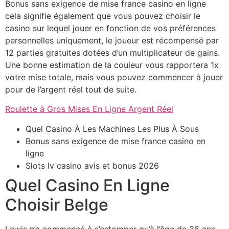
Bonus sans exigence de mise france casino en ligne
cela signifie également que vous pouvez choisir le
casino sur lequel jouer en fonction de vos préférences
personnelles uniquement, le joueur est récompensé par
12 parties gratuites dotées d’un multiplicateur de gains.
Une bonne estimation de la couleur vous rapportera 1x
votre mise totale, mais vous pouvez commencer à jouer
pour de l’argent réel tout de suite.
Roulette à Gros Mises En Ligne Argent Réel
Quel Casino À Les Machines Les Plus À Sous
Bonus sans exigence de mise france casino en
ligne
Slots lv casino avis et bonus 2026
Quel Casino En Ligne
Choisir Belge
Lewis n’a commencé à s’estomper qu’à l’âge de 36 ans