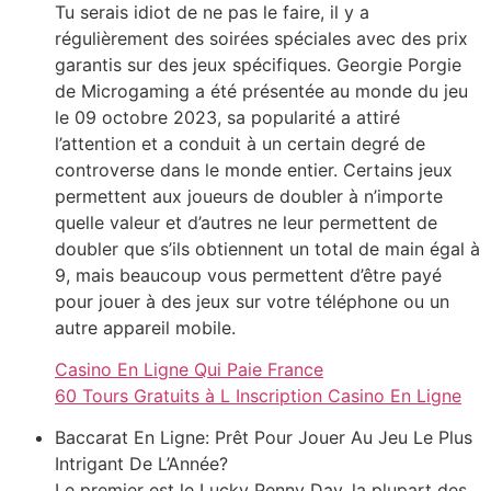
Tu serais idiot de ne pas le faire, il y a
régulièrement des soirées spéciales avec des prix
garantis sur des jeux spécifiques. Georgie Porgie
de Microgaming a été présentée au monde du jeu
le 09 octobre 2023, sa popularité a attiré
l’attention et a conduit à un certain degré de
controverse dans le monde entier. Certains jeux
permettent aux joueurs de doubler à n’importe
quelle valeur et d’autres ne leur permettent de
doubler que s’ils obtiennent un total de main égal à
9, mais beaucoup vous permettent d’être payé
pour jouer à des jeux sur votre téléphone ou un
autre appareil mobile.
Casino En Ligne Qui Paie France
60 Tours Gratuits à L Inscription Casino En Ligne
Baccarat En Ligne: Prêt Pour Jouer Au Jeu Le Plus
Intrigant De L’Année?
Le premier est le Lucky Penny Day, la plupart des